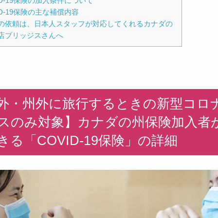
ID-19保険の加入条件について
ID-19保険の主な補償内容
の依頼は、日本人スタッフが対応してくれるカナダの
店ブリッジスさんへ
外・州外に旅行するときの新型コロ
スのみ対象】カナダの州保険加入者
きる「COVID-19保険」の詳細