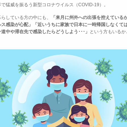
で猛威を振るう新型コロナウイルス（COVID-19）。
暮らしている方の中にも、
「来月に州外への出張を控えている
ルス感染が心配」「近いうちに家族で日本に一時帰国しなくて
道中や滞在先で感染したらどうしよう･･･」
という方もいるか