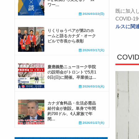
ワー...
既に加入
2026/03/22(日)
COVID
ルスに関
りくりゅうペアが第2のホ
ームと語るカナダ・オーク
ビルで市長から表彰
2026/03/17(火)
COVI
慶應義塾ニューヨーク学院
の説明会がトロントで5月1
0日(日)に開催。卒業後は...
2026/03/10(火)
カナダ食料品・生活必需品
給付金が創設。単身で年間
約700ドル、4人家族で年
間...
2026/01/27(火)