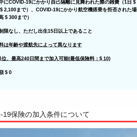
中にCOVID-19にかかり自己隔離に見舞われた際の雑費（1日 $ 
 $ 2,100まで）、COVID-19にかかり航空機搭乗を拒否された
 $ 300まで）
制限なし、ただし出生15日以上であること
料は年齢や渡航先によって異なります
単位、最高240日間まで加入可能(最低保険料：$ 10)
 $ 0
ID-19保険の加入条件について