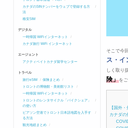
カナダのSINナンバーをウェブで登録する方
法
格安SIM
デジタル
一時帰国 WiFiインターネット
カナダ旅行 WiFi インターネット
そこで今
エージェント
ス・イ
アクティベイトカナダ留学センター
しく取り
トラベル
険」
をご
旅行eSIM
保険まとめ
トロントの博物館・美術館リスト
一時帰国 WiFiインターネット
トロントのレンタサイクル「バイクシェア」
の使い方
【国外・
ピアソン空港でトロント日本語地図を入手す
カナダの
る方法
COV
観光地総まとめ