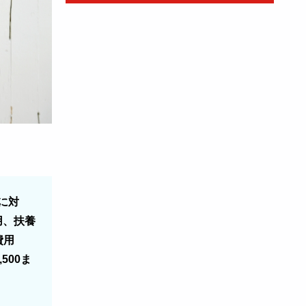
に対
用、扶養
費用
500ま