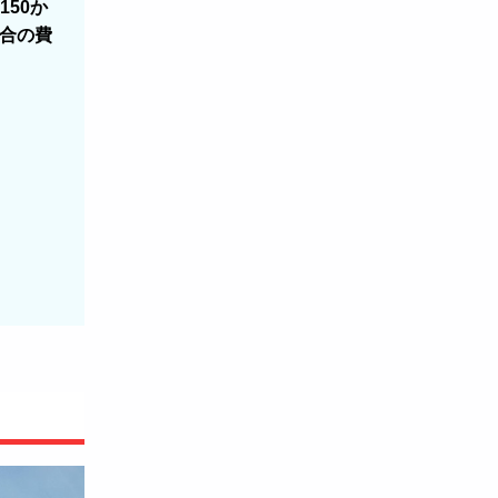
150か
場合の費