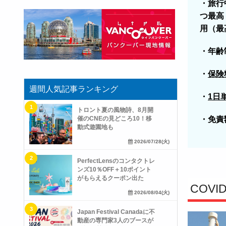
・旅行
つ最高
用（最高
・年齢
・
保険
週間人気記事ランキング
・
1日
トロント夏の風物詩、8月開
・免責額
催のCNEの見どころ10！移
動式遊園地も
2026/07/28(火)
PerfectLensのコンタクトレ
ンズ10％OFF＋10ポイント
がもらえるクーポン出た
COV
2026/08/04(火)
Japan Festival Canadaに不
動産の専門家3人のブースが