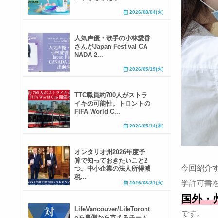
2026/08/04(火)
人気声優・歌手の小林愛香
さんがJapan Festival CA
NADA 2...
2026/05/19(火)
TTC職員約700人がストラ
イキの可能性。トロントの
FIFA World C...
2026/05/14(木)
オンタリオ州2026年度予
算で知っておきたいこと2
今回紹介
つ。中小企業の法人所得減
税...
学許可書
2026/03/31(火)
国外・
LifeVancouver/LifeToront
です。
oを裏側から支えるチーム