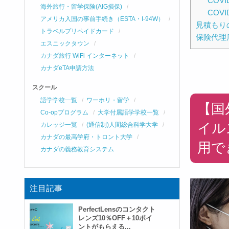
COV
海外旅行・留学保険(AIG損保)
COV
アメリカ入国の事前手続き（ESTA・I-94W）
見積もり
トラベルプリペイドカード
保険代理
エスニックタウン
カナダ旅行 WiFi インターネット
カナダeTA申請方法
スクール
語学学校一覧
ワーホリ・留学
【国
Co-opプログラム
大学付属語学学校一覧
イル
カレッジ一覧
(通信制)人間総合科学大学
カナダの最高学府・トロント大学
用で
カナダの義務教育システム
注目記事
PerfectLensのコンタクト
レンズ10％OFF＋10ポイ
ントがもらえる...