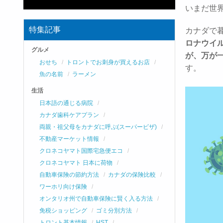
いまだ世界
特集記事
カナダで
ロナウイ
グルメ
が、万が一
おせち
トロントでお刺身が買えるお店
す。
魚の名前
ラーメン
生活
日本語の通じる病院
カナダ歯科ケアプラン
両親・祖父母をカナダに呼ぶ(スーパービザ)
不動産マーケット情報
クロネコヤマト国際宅急便エコ
クロネコヤマト 日本に荷物
自動車保険の節約方法
カナダの保険比較
ワーホリ向け保険
オンタリオ州で自動車保険に賢く入る方法
免税ショッピング
ゴミ分別方法
トロント基本情報
HST