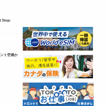
top:
ロント空港か