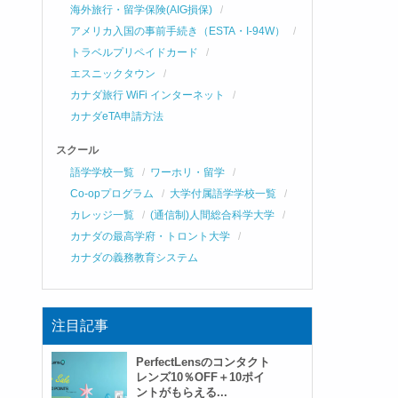
海外旅行・留学保険(AIG損保)
アメリカ入国の事前手続き（ESTA・I-94W）
トラベルプリペイドカード
エスニックタウン
カナダ旅行 WiFi インターネット
カナダeTA申請方法
スクール
語学学校一覧
ワーホリ・留学
Co-opプログラム
大学付属語学学校一覧
カレッジ一覧
(通信制)人間総合科学大学
カナダの最高学府・トロント大学
カナダの義務教育システム
注目記事
PerfectLensのコンタクト
レンズ10％OFF＋10ポイ
ントがもらえる...