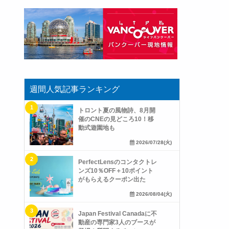
週間人気記事ランキング
トロント夏の風物詩、8月開
催のCNEの見どころ10！移
動式遊園地も
2026/07/28(火)
PerfectLensのコンタクトレ
ンズ10％OFF＋10ポイント
がもらえるクーポン出た
2026/08/04(火)
Japan Festival Canadaに不
動産の専門家3人のブースが