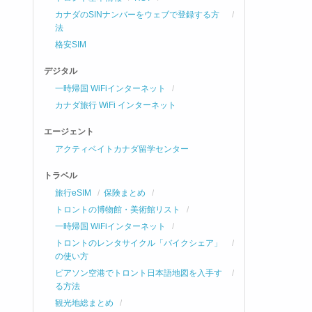
カナダのSINナンバーをウェブで登録する方
法
格安SIM
デジタル
一時帰国 WiFiインターネット
カナダ旅行 WiFi インターネット
エージェント
アクティベイトカナダ留学センター
トラベル
旅行eSIM
保険まとめ
トロントの博物館・美術館リスト
一時帰国 WiFiインターネット
トロントのレンタサイクル「バイクシェア」
の使い方
ピアソン空港でトロント日本語地図を入手す
る方法
観光地総まとめ