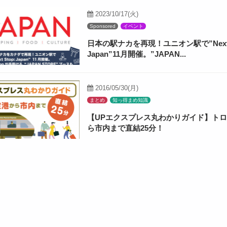
2023/10/17(火)
Sponsored
イベント
日本の駅ナカを再現！ユニオン駅で”Next S
Japan”11月開催。”JAPAN...
2016/05/30(月)
まとめ
知っ得まめ知識
【UPエクスプレス丸わかりガイド】ト
ら市内まで直結25分！