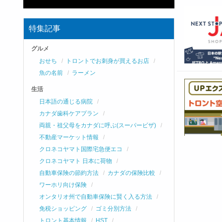
特集記事
グルメ
おせち
トロントでお刺身が買えるお店
魚の名前
ラーメン
生活
日本語の通じる病院
カナダ歯科ケアプラン
両親・祖父母をカナダに呼ぶ(スーパービザ)
不動産マーケット情報
クロネコヤマト国際宅急便エコ
クロネコヤマト 日本に荷物
自動車保険の節約方法
カナダの保険比較
ワーホリ向け保険
オンタリオ州で自動車保険に賢く入る方法
免税ショッピング
ゴミ分別方法
トロント基本情報
HST