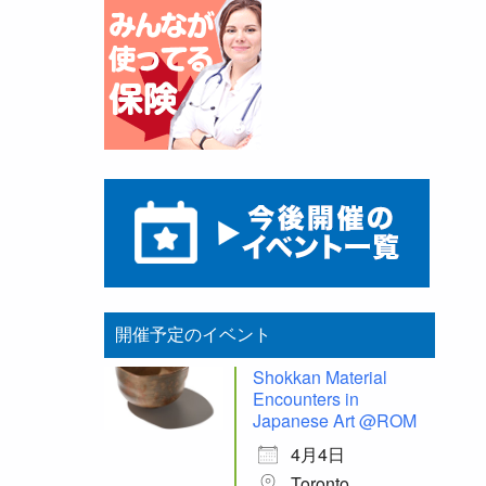
開催予定のイベント
Shokkan Material
Encounters in
Japanese Art @ROM
4月4日
Toronto