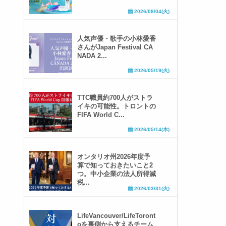
2026/08/04(火)
人気声優・歌手の小林愛香
さんがJapan Festival CA
NADA 2...
2026/05/19(火)
TTC職員約700人がストラ
イキの可能性。トロントの
FIFA World C...
2026/05/14(木)
オンタリオ州2026年度予
算で知っておきたいこと2
つ。中小企業の法人所得減
税...
2026/03/31(火)
LifeVancouver/LifeToront
oを裏側から支えるチーム