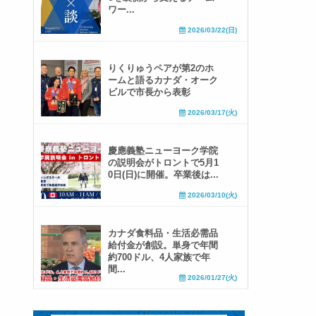
ワー...
2026/03/22(日)
りくりゅうペアが第2のホ
ームと語るカナダ・オーク
ビルで市長から表彰
2026/03/17(火)
慶應義塾ニューヨーク学院
の説明会がトロントで5月1
0日(日)に開催。卒業後は...
2026/03/10(火)
カナダ食料品・生活必需品
給付金が創設。単身で年間
約700ドル、4人家族で年
間...
2026/01/27(火)