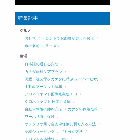
特集記事
グルメ
おせち
トロントでお刺身が買えるお店
魚の名前
ラーメン
生活
日本語の通じる病院
カナダ歯科ケアプラン
両親・祖父母をカナダに呼ぶ(スーパービザ)
不動産マーケット情報
クロネコヤマト国際宅急便エコ
クロネコヤマト 日本に荷物
自動車保険の節約方法
カナダの保険比較
ワーホリ向け保険
オンタリオ州で自動車保険に賢く入る方法
免税ショッピング
ゴミ分別方法
トロント基本情報
HST