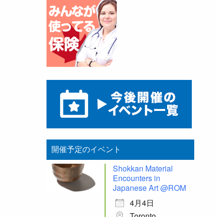
開催予定のイベント
Shokkan Material
Encounters in
Japanese Art @ROM
4月4日
Toronto