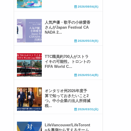
2026/08/04(火)
人気声優・歌手の小林愛香
さんがJapan Festival CA
NADA 2...
2026/05/19(火)
TTC職員約700人がストラ
イキの可能性。トロントの
FIFA World C...
2026/05/14(木)
オンタリオ州2026年度予
算で知っておきたいこと2
つ。中小企業の法人所得減
税...
2026/03/31(火)
LifeVancouver/LifeToront
oを裏側から支えるチーム