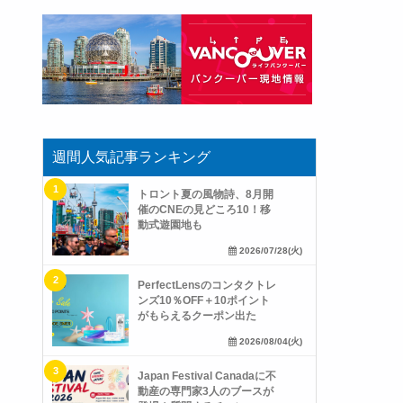
週間人気記事ランキング
トロント夏の風物詩、8月開
催のCNEの見どころ10！移
動式遊園地も
2026/07/28(火)
PerfectLensのコンタクトレ
ンズ10％OFF＋10ポイント
がもらえるクーポン出た
2026/08/04(火)
Japan Festival Canadaに不
動産の専門家3人のブースが