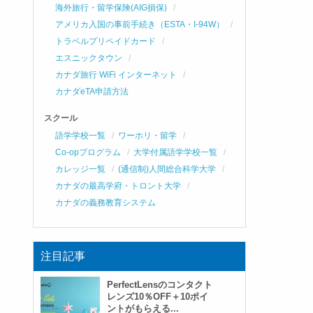
海外旅行・留学保険(AIG損保)
アメリカ入国の事前手続き（ESTA・I-94W）
トラベルプリペイドカード
エスニックタウン
カナダ旅行 WiFi インターネット
カナダeTA申請方法
スクール
語学学校一覧
ワーホリ・留学
Co-opプログラム
大学付属語学学校一覧
カレッジ一覧
(通信制)人間総合科学大学
カナダの最高学府・トロント大学
カナダの義務教育システム
注目記事
PerfectLensのコンタクト
レンズ10％OFF＋10ポイ
ントがもらえる...