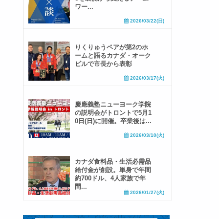
ワー...
2026/03/22(日)
りくりゅうペアが第2のホ
ームと語るカナダ・オーク
ビルで市長から表彰
2026/03/17(火)
慶應義塾ニューヨーク学院
の説明会がトロントで5月1
0日(日)に開催。卒業後は...
2026/03/10(火)
カナダ食料品・生活必需品
給付金が創設。単身で年間
約700ドル、4人家族で年
間...
2026/01/27(火)