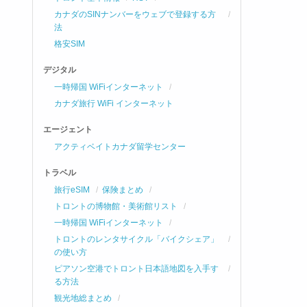
カナダのSINナンバーをウェブで登録する方
法
格安SIM
デジタル
一時帰国 WiFiインターネット
カナダ旅行 WiFi インターネット
エージェント
アクティベイトカナダ留学センター
トラベル
旅行eSIM
保険まとめ
トロントの博物館・美術館リスト
一時帰国 WiFiインターネット
トロントのレンタサイクル「バイクシェア」
の使い方
ピアソン空港でトロント日本語地図を入手す
る方法
観光地総まとめ