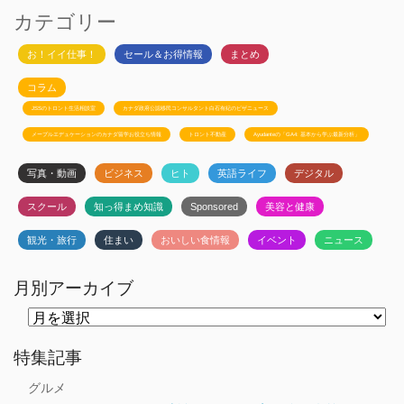
カテゴリー
お！イイ仕事！
セール＆お得情報
まとめ
コラム
JSSのトロント生活相談室
カナダ政府公認移民コンサルタント白石有紀のビザニュース
メープルエデュケーションのカナダ留学お役立ち情報
トロント不動産
Ayudanteの「GA4: 基本から学ぶ最新分析」
写真・動画
ビジネス
ヒト
英語ライフ
デジタル
スクール
知っ得まめ知識
Sponsored
美容と健康
観光・旅行
住まい
おいしい食情報
イベント
ニュース
月別アーカイブ
月
別
ア
ー
特集記事
カ
イ
グルメ
ブ