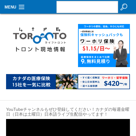
MENU
お知らせ
生活情報
その他
特集
イベントカレンダー
About Us
Contact
YouTubeチャンネルもぜひ登録してください！カナダの毎週金曜
日（日本は土曜日）日本語ライブ生配信やってます！