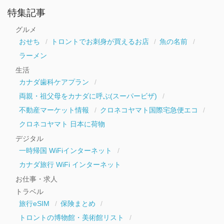
ア
ー
特集記事
カ
イ
グルメ
ブ
おせち
トロントでお刺身が買えるお店
魚の名前
ラーメン
生活
カナダ歯科ケアプラン
両親・祖父母をカナダに呼ぶ(スーパービザ)
不動産マーケット情報
クロネコヤマト国際宅急便エコ
クロネコヤマト 日本に荷物
デジタル
一時帰国 WiFiインターネット
カナダ旅行 WiFi インターネット
お仕事・求人
トラベル
旅行eSIM
保険まとめ
トロントの博物館・美術館リスト