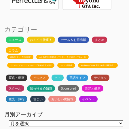
カテゴリー
ニュース
お！イイ仕事！
セール＆お得情報
まとめ
コラム
JSSのトロント生活相談室
カナダ政府公認移民コンサルタント白石有紀のビザニュース
メープルエデュケーションのカナダ留学お役立ち情報
トロント不動産
Ayudanteの「GA4: 基本から学ぶ最新分析」
写真・動画
ビジネス
ヒト
英語ライフ
デジタル
スクール
知っ得まめ知識
Sponsored
美容と健康
観光・旅行
住まい
おいしい食情報
イベント
月別アーカイブ
月
別