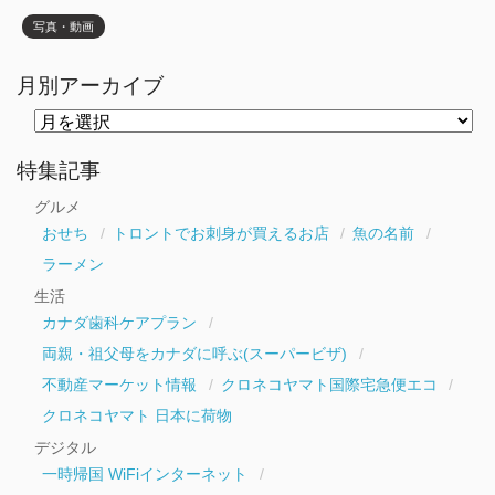
写真・動画
月別アーカイブ
月
別
ア
ー
特集記事
カ
イ
グルメ
ブ
おせち
トロントでお刺身が買えるお店
魚の名前
ラーメン
生活
カナダ歯科ケアプラン
両親・祖父母をカナダに呼ぶ(スーパービザ)
不動産マーケット情報
クロネコヤマト国際宅急便エコ
クロネコヤマト 日本に荷物
デジタル
一時帰国 WiFiインターネット