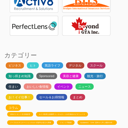
カテゴリー
ビジネス
ヒト
英語ライフ
デジタル
スクール
知っ得まめ知識
Sponsored
美容と健康
観光・旅行
住まい
おいしい食情報
イベント
ニュース
お！イイ仕事！
セール＆お得情報
まとめ
コラム
JSSのトロント生活相談室
カナダ政府公認移民コンサルタント白石有紀のビザニュース
メープルエデュケーションのカナダ留学お役立ち情報
トロント不動産
Ayudanteの「GA4: 基本から学ぶ最新分析」