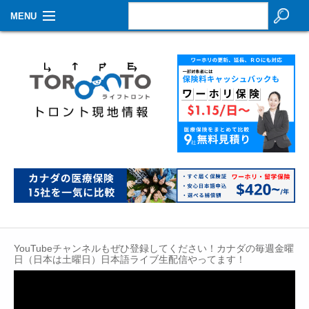
MENU
お知らせ
生活情報
その他
特集
イベントカレンダー
About Us
Contact
YouTubeチャンネルもぜひ登録してください！カナダの毎週金曜
日（日本は土曜日）日本語ライブ生配信やってます！