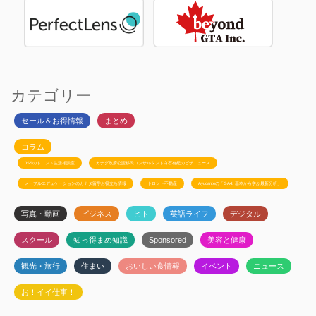
カテゴリー
セール＆お得情報
まとめ
コラム
JSSのトロント生活相談室
カナダ政府公認移民コンサルタント白石有紀のビザニュース
メープルエデュケーションのカナダ留学お役立ち情報
トロント不動産
Ayudanteの「GA4: 基本から学ぶ最新分析」
写真・動画
ビジネス
ヒト
英語ライフ
デジタル
スクール
知っ得まめ知識
Sponsored
美容と健康
観光・旅行
住まい
おいしい食情報
イベント
ニュース
お！イイ仕事！