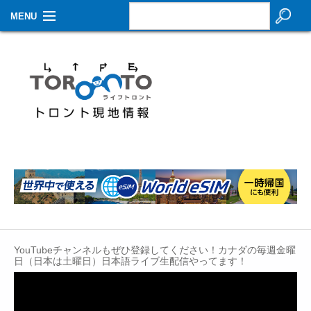
MENU
お知らせ
生活情報
その他
特集
イベントカレンダー
About Us
Contact
YouTubeチャンネルもぜひ登録してください！カナダの毎週金曜
日（日本は土曜日）日本語ライブ生配信やってます！