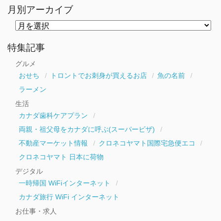
月別アーカイブ
月
別
ア
ー
特集記事
カ
イ
グルメ
ブ
おせち
トロントでお刺身が買えるお店
魚の名前
ラーメン
生活
カナダ歯科ケアプラン
両親・祖父母をカナダに呼ぶ(スーパービザ)
不動産マーケット情報
クロネコヤマト国際宅急便エコ
クロネコヤマト 日本に荷物
デジタル
一時帰国 WiFiインターネット
カナダ旅行 WiFi インターネット
お仕事・求人