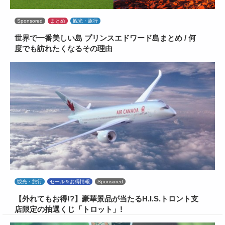
Sponsored
まとめ
観光・旅行
世界で一番美しい島 プリンスエドワード島まとめ / 何
度でも訪れたくなるその理由
観光・旅行
セール＆お得情報
Sponsored
【外れてもお得!?】豪華景品が当たるH.I.S.トロント支
店限定の抽選くじ「トロット」!