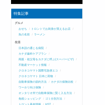
特集記事
グルメ
おせち
トロントでお刺身が買えるお店
魚の名前
ラーメン
生活
日本語の通じる病院
カナダ歯科ケアプラン
両親・祖父母をカナダに呼ぶ(スーパービザ)
不動産マーケット情報
クロネコヤマト国際宅急便エコ
クロネコヤマト 日本に荷物
自動車保険の節約方法
カナダの保険比較
ワーホリ向け保険
オンタリオ州で自動車保険に賢く入る方法
免税ショッピング
ゴミ分別方法
トロント基本情報
HST