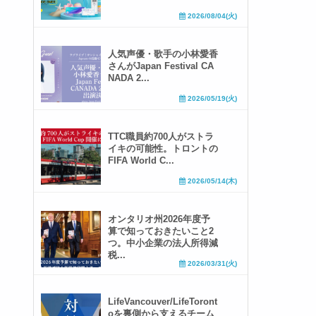
2026/08/04(火)
人気声優・歌手の小林愛香
さんがJapan Festival CA
NADA 2...
2026/05/19(火)
TTC職員約700人がストラ
イキの可能性。トロントの
FIFA World C...
2026/05/14(木)
オンタリオ州2026年度予
算で知っておきたいこと2
つ。中小企業の法人所得減
税...
2026/03/31(火)
LifeVancouver/LifeToront
oを裏側から支えるチーム