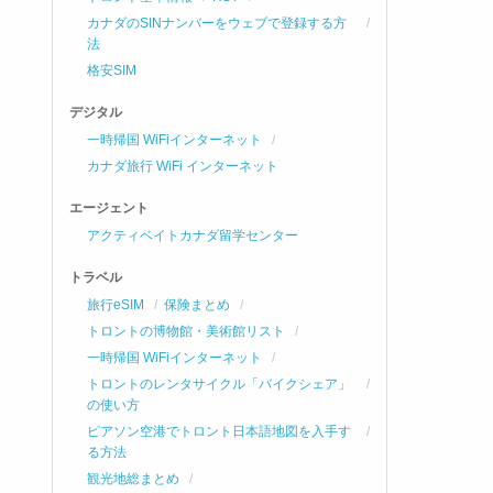
カナダのSINナンバーをウェブで登録する方
法
格安SIM
デジタル
一時帰国 WiFiインターネット
カナダ旅行 WiFi インターネット
エージェント
アクティベイトカナダ留学センター
トラベル
旅行eSIM
保険まとめ
トロントの博物館・美術館リスト
一時帰国 WiFiインターネット
トロントのレンタサイクル「バイクシェア」
の使い方
ピアソン空港でトロント日本語地図を入手す
る方法
観光地総まとめ