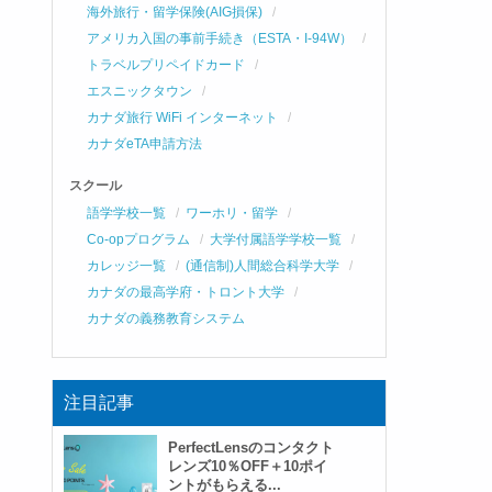
海外旅行・留学保険(AIG損保)
アメリカ入国の事前手続き（ESTA・I-94W）
トラベルプリペイドカード
エスニックタウン
カナダ旅行 WiFi インターネット
カナダeTA申請方法
スクール
語学学校一覧
ワーホリ・留学
Co-opプログラム
大学付属語学学校一覧
カレッジ一覧
(通信制)人間総合科学大学
カナダの最高学府・トロント大学
カナダの義務教育システム
注目記事
PerfectLensのコンタクト
レンズ10％OFF＋10ポイ
ントがもらえる...