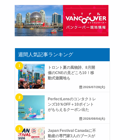
週間人気記事ランキング
トロント夏の風物詩、8月開
催のCNEの見どころ10！移
動式遊園地も
2026/07/28(火)
PerfectLensのコンタクトレ
ンズ10％OFF＋10ポイント
がもらえるクーポン出た
2026/08/04(火)
Japan Festival Canadaに不
動産の専門家3人のブースが