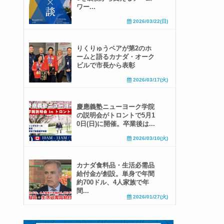
ワー...
2026/03/22(日)
りくりゅうペアが第2のホ
ームと語るカナダ・オーク
ビルで市長から表彰
2026/03/17(火)
慶應義塾ニューヨーク学院
の説明会がトロントで5月1
0日(日)に開催。卒業後は...
2026/03/10(火)
カナダ食料品・生活必需品
給付金が創設。単身で年間
約700ドル、4人家族で年
間...
2026/01/27(火)