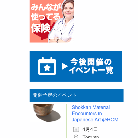
開催予定のイベント
Shokkan Material
Encounters in
Japanese Art @ROM
4月4日
Toronto