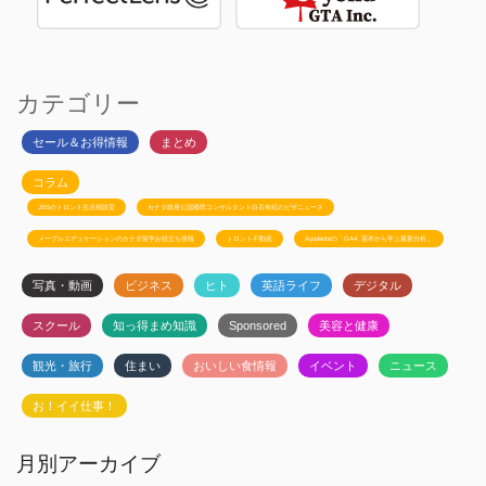
カテゴリー
セール＆お得情報
まとめ
コラム
JSSのトロント生活相談室
カナダ政府公認移民コンサルタント白石有紀のビザニュース
メープルエデュケーションのカナダ留学お役立ち情報
トロント不動産
Ayudanteの「GA4: 基本から学ぶ最新分析」
写真・動画
ビジネス
ヒト
英語ライフ
デジタル
スクール
知っ得まめ知識
Sponsored
美容と健康
観光・旅行
住まい
おいしい食情報
イベント
ニュース
お！イイ仕事！
月別アーカイブ