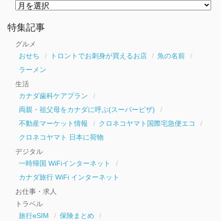
月
別
ア
ー
特集記事
カ
イ
グルメ
ブ
おせち
トロントでお刺身が買えるお店
魚の名前
ラーメン
生活
カナダ歯科ケアプラン
両親・祖父母をカナダに呼ぶ(スーパービザ)
不動産マーケット情報
クロネコヤマト国際宅急便エコ
クロネコヤマト 日本に荷物
デジタル
一時帰国 WiFiインターネット
カナダ旅行 WiFi インターネット
お仕事・求人
トラベル
旅行eSIM
保険まとめ