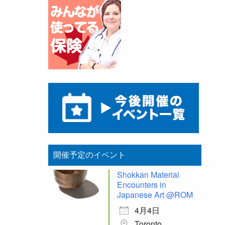
開催予定のイベント
Shokkan Material
Encounters in
Japanese Art @ROM
4月4日
Toronto