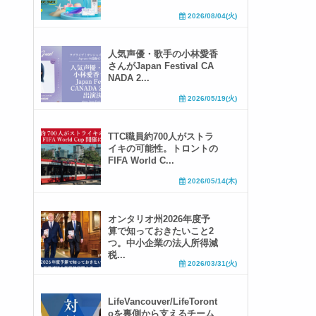
2026/08/04(火)
人気声優・歌手の小林愛香
さんがJapan Festival CA
NADA 2...
2026/05/19(火)
TTC職員約700人がストラ
イキの可能性。トロントの
FIFA World C...
2026/05/14(木)
オンタリオ州2026年度予
算で知っておきたいこと2
つ。中小企業の法人所得減
税...
2026/03/31(火)
LifeVancouver/LifeToront
oを裏側から支えるチーム