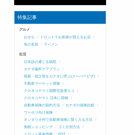
特集記事
グルメ
おせち
トロントでお刺身が買えるお店
魚の名前
ラーメン
生活
日本語の通じる病院
カナダ歯科ケアプラン
両親・祖父母をカナダに呼ぶ(スーパービザ)
不動産マーケット情報
クロネコヤマト国際宅急便エコ
クロネコヤマト 日本に荷物
自動車保険の節約方法
カナダの保険比較
ワーホリ向け保険
オンタリオ州で自動車保険に賢く入る方法
免税ショッピング
ゴミ分別方法
トロント基本情報
HST