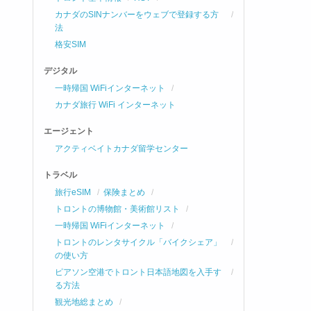
カナダのSINナンバーをウェブで登録する方
法
格安SIM
デジタル
一時帰国 WiFiインターネット
カナダ旅行 WiFi インターネット
エージェント
アクティベイトカナダ留学センター
トラベル
旅行eSIM
保険まとめ
トロントの博物館・美術館リスト
一時帰国 WiFiインターネット
トロントのレンタサイクル「バイクシェア」
の使い方
ピアソン空港でトロント日本語地図を入手す
る方法
観光地総まとめ