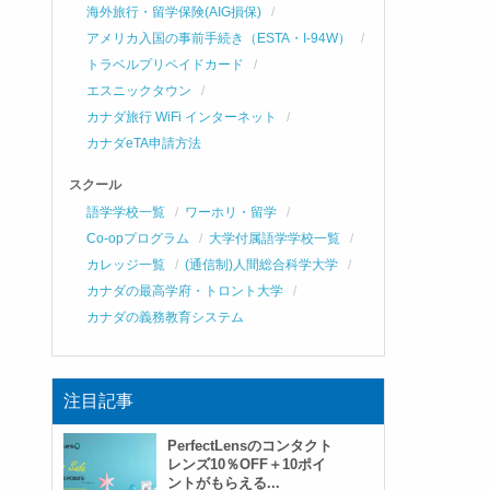
海外旅行・留学保険(AIG損保)
アメリカ入国の事前手続き（ESTA・I-94W）
トラベルプリペイドカード
エスニックタウン
カナダ旅行 WiFi インターネット
カナダeTA申請方法
スクール
語学学校一覧
ワーホリ・留学
Co-opプログラム
大学付属語学学校一覧
カレッジ一覧
(通信制)人間総合科学大学
カナダの最高学府・トロント大学
カナダの義務教育システム
注目記事
PerfectLensのコンタクト
レンズ10％OFF＋10ポイ
ントがもらえる...