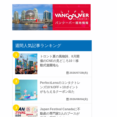
週間人気記事ランキング
トロント夏の風物詩、8月開
催のCNEの見どころ10！移
動式遊園地も
2026/07/28(火)
PerfectLensのコンタクトレ
ンズ10％OFF＋10ポイント
がもらえるクーポン出た
2026/08/04(火)
Japan Festival Canadaに不
動産の専門家3人のブースが