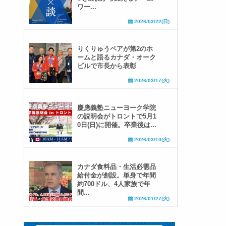
ワー...
2026/03/22(日)
りくりゅうペアが第2のホ
ームと語るカナダ・オーク
ビルで市長から表彰
2026/03/17(火)
慶應義塾ニューヨーク学院
の説明会がトロントで5月1
0日(日)に開催。卒業後は...
2026/03/10(火)
カナダ食料品・生活必需品
給付金が創設。単身で年間
約700ドル、4人家族で年
間...
2026/01/27(火)