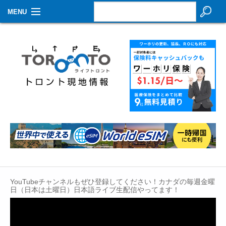
MENU
お知らせ
生活情報
その他
特集
イベントカレンダー
About Us
Contact
YouTubeチャンネルもぜひ登録してください！カナダの毎週金曜
日（日本は土曜日）日本語ライブ生配信やってます！