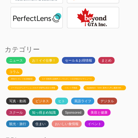
カテゴリー
ニュース
お！イイ仕事！
セール＆お得情報
まとめ
コラム
JSSのトロント生活相談室
カナダ政府公認移民コンサルタント白石有紀のビザニュース
メープルエデュケーションのカナダ留学お役立ち情報
トロント不動産
Ayudanteの「GA4: 基本から学ぶ最新分析」
写真・動画
ビジネス
ヒト
英語ライフ
デジタル
スクール
知っ得まめ知識
Sponsored
美容と健康
観光・旅行
住まい
おいしい食情報
イベント