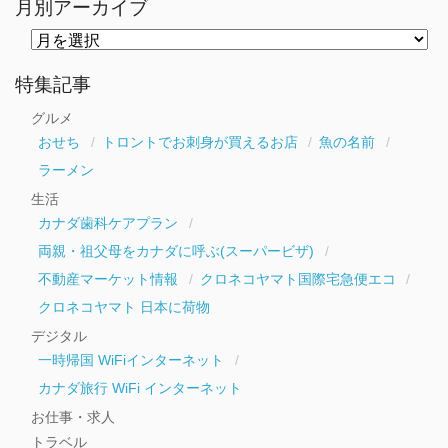
月別アーカイブ
月
別
ア
ー
特集記事
カ
イ
グルメ
ブ
おせち
トロントでお刺身が買えるお店
魚の名前
ラーメン
生活
カナダ歯科ケアプラン
両親・祖父母をカナダに呼ぶ(スーパービザ)
不動産マーケット情報
クロネコヤマト国際宅急便エコ
クロネコヤマト 日本に荷物
デジタル
一時帰国 WiFiインターネット
カナダ旅行 WiFi インターネット
お仕事・求人
トラベル