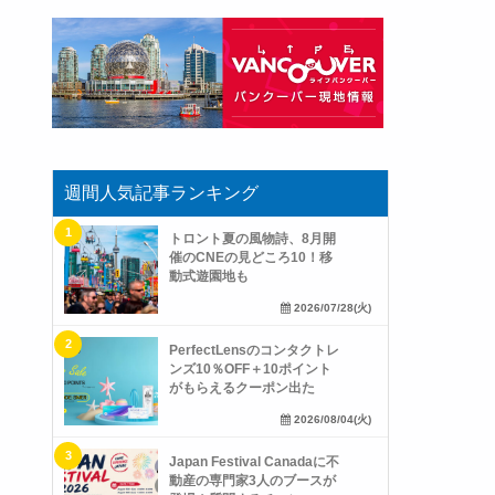
週間人気記事ランキング
トロント夏の風物詩、8月開
催のCNEの見どころ10！移
動式遊園地も
2026/07/28(火)
PerfectLensのコンタクトレ
ンズ10％OFF＋10ポイント
がもらえるクーポン出た
2026/08/04(火)
Japan Festival Canadaに不
動産の専門家3人のブースが