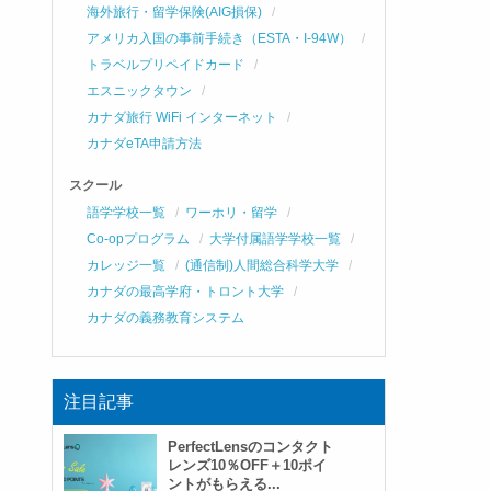
海外旅行・留学保険(AIG損保)
アメリカ入国の事前手続き（ESTA・I-94W）
トラベルプリペイドカード
エスニックタウン
カナダ旅行 WiFi インターネット
カナダeTA申請方法
スクール
語学学校一覧
ワーホリ・留学
Co-opプログラム
大学付属語学学校一覧
カレッジ一覧
(通信制)人間総合科学大学
カナダの最高学府・トロント大学
カナダの義務教育システム
注目記事
PerfectLensのコンタクト
レンズ10％OFF＋10ポイ
ントがもらえる...