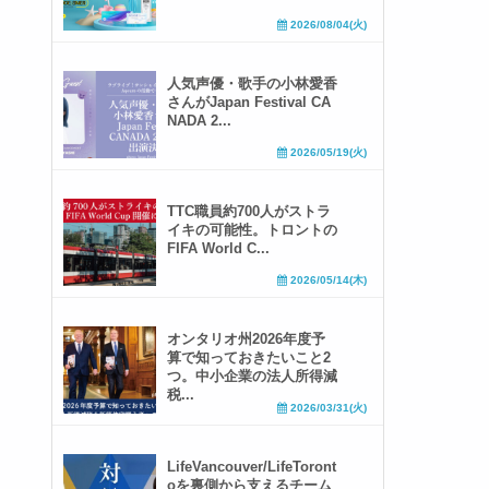
2026/08/04(火)
人気声優・歌手の小林愛香
さんがJapan Festival CA
NADA 2...
2026/05/19(火)
TTC職員約700人がストラ
イキの可能性。トロントの
FIFA World C...
2026/05/14(木)
オンタリオ州2026年度予
算で知っておきたいこと2
つ。中小企業の法人所得減
税...
2026/03/31(火)
LifeVancouver/LifeToront
oを裏側から支えるチーム