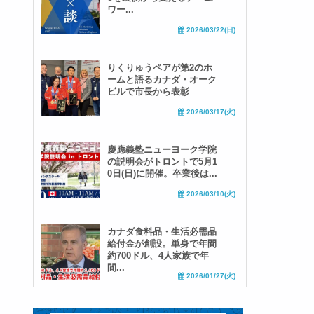
ワー...
2026/03/22(日)
りくりゅうペアが第2のホ
ームと語るカナダ・オーク
ビルで市長から表彰
2026/03/17(火)
慶應義塾ニューヨーク学院
の説明会がトロントで5月1
0日(日)に開催。卒業後は...
2026/03/10(火)
カナダ食料品・生活必需品
給付金が創設。単身で年間
約700ドル、4人家族で年
間...
2026/01/27(火)