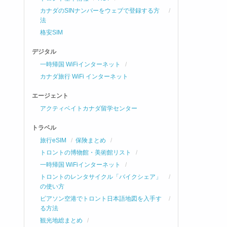
カナダのSINナンバーをウェブで登録する方
法
格安SIM
デジタル
一時帰国 WiFiインターネット
カナダ旅行 WiFi インターネット
エージェント
アクティベイトカナダ留学センター
トラベル
旅行eSIM
保険まとめ
トロントの博物館・美術館リスト
一時帰国 WiFiインターネット
トロントのレンタサイクル「バイクシェア」
の使い方
ピアソン空港でトロント日本語地図を入手す
る方法
観光地総まとめ