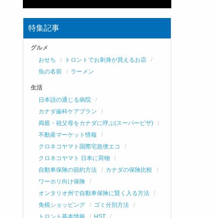
特集記事
グルメ
おせち
トロントでお刺身が買えるお店
魚の名前
ラーメン
生活
日本語の通じる病院
カナダ歯科ケアプラン
両親・祖父母をカナダに呼ぶ(スーパービザ)
不動産マーケット情報
クロネコヤマト国際宅急便エコ
クロネコヤマト 日本に荷物
自動車保険の節約方法
カナダの保険比較
ワーホリ向け保険
オンタリオ州で自動車保険に賢く入る方法
免税ショッピング
ゴミ分別方法
トロント基本情報
HST