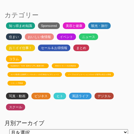
カテゴリー
知っ得まめ知識
Sponsored
美容と健康
観光・旅行
住まい
おいしい食情報
イベント
ニュース
お！イイ仕事！
セール＆お得情報
まとめ
コラム
Ayudanteの「GA4: 基本から学ぶ最新分析」
JSSのトロント生活相談室
カナダ政府公認移民コンサルタント白石有紀のビザニュース
メープルエデュケーションのカナダ留学お役立ち情報
トロント不動産
写真・動画
ビジネス
ヒト
英語ライフ
デジタル
スクール
月別アーカイブ
月