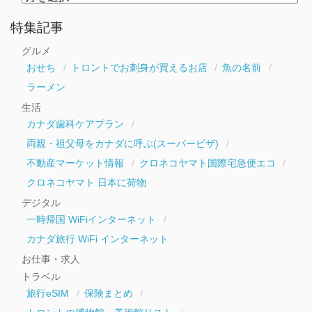
別
ア
ー
特集記事
カ
イ
グルメ
ブ
おせち
トロントでお刺身が買えるお店
魚の名前
ラーメン
生活
カナダ歯科ケアプラン
両親・祖父母をカナダに呼ぶ(スーパービザ)
不動産マーケット情報
クロネコヤマト国際宅急便エコ
クロネコヤマト 日本に荷物
デジタル
一時帰国 WiFiインターネット
カナダ旅行 WiFi インターネット
お仕事・求人
トラベル
旅行eSIM
保険まとめ