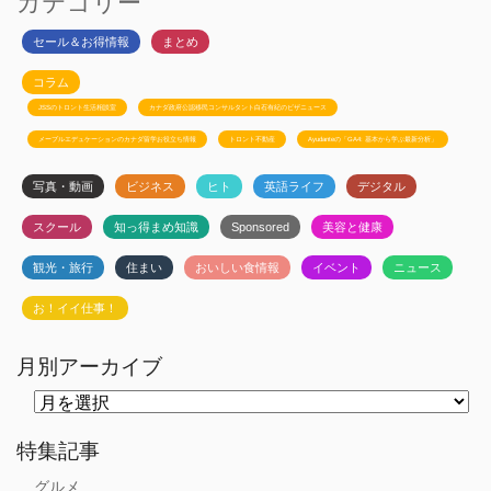
カテゴリー
セール＆お得情報
まとめ
コラム
JSSのトロント生活相談室
カナダ政府公認移民コンサルタント白石有紀のビザニュース
メープルエデュケーションのカナダ留学お役立ち情報
トロント不動産
Ayudanteの「GA4: 基本から学ぶ最新分析」
写真・動画
ビジネス
ヒト
英語ライフ
デジタル
スクール
知っ得まめ知識
Sponsored
美容と健康
観光・旅行
住まい
おいしい食情報
イベント
ニュース
お！イイ仕事！
月別アーカイブ
月
別
ア
ー
特集記事
カ
イ
グルメ
ブ