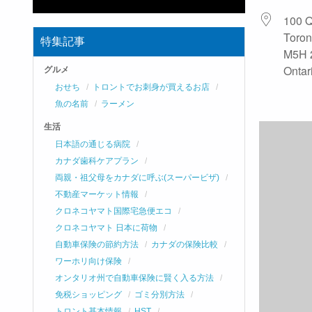
100 
Toron
特集記事
M5H 
Ontar
グルメ
おせち
トロントでお刺身が買えるお店
魚の名前
ラーメン
生活
日本語の通じる病院
カナダ歯科ケアプラン
両親・祖父母をカナダに呼ぶ(スーパービザ)
不動産マーケット情報
クロネコヤマト国際宅急便エコ
クロネコヤマト 日本に荷物
自動車保険の節約方法
カナダの保険比較
ワーホリ向け保険
オンタリオ州で自動車保険に賢く入る方法
免税ショッピング
ゴミ分別方法
トロント基本情報
HST