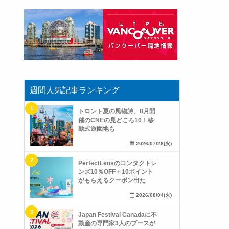
週間人気記事ランキング
トロント夏の風物詩、8月開
催のCNEの見どころ10！移
動式遊園地も
2026/07/28(火)
PerfectLensのコンタクトレ
ンズ10％OFF＋10ポイント
がもらえるクーポン出た
2026/08/04(火)
Japan Festival Canadaに不
動産の専門家3人のブースが