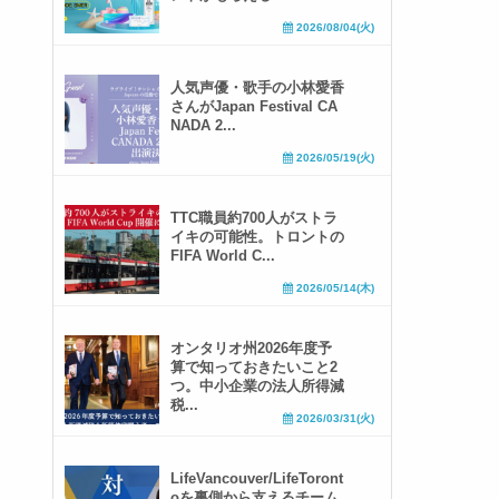
2026/08/04(火)
人気声優・歌手の小林愛香
さんがJapan Festival CA
NADA 2...
2026/05/19(火)
TTC職員約700人がストラ
イキの可能性。トロントの
FIFA World C...
2026/05/14(木)
オンタリオ州2026年度予
算で知っておきたいこと2
つ。中小企業の法人所得減
税...
2026/03/31(火)
LifeVancouver/LifeToront
oを裏側から支えるチーム