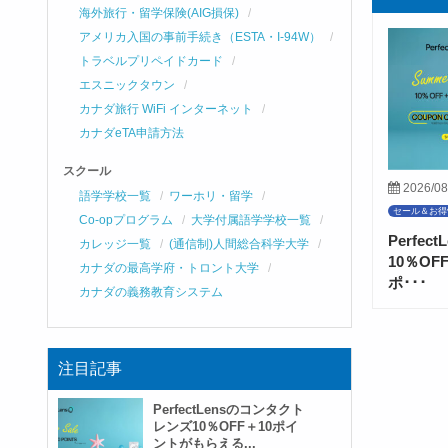
海外旅行・留学保険(AIG損保)
アメリカ入国の事前手続き（ESTA・I-94W）
トラベルプリペイドカード
エスニックタウン
カナダ旅行 WiFi インターネット
カナダeTA申請方法
スクール
2026/08
語学学校一覧
ワーホリ・留学
セール＆お得
Co-opプログラム
大学付属語学学校一覧
Perfe
カレッジ一覧
(通信制)人間総合科学大学
10％O
カナダの最高学府・トロント大学
ポ･･･
カナダの義務教育システム
注目記事
PerfectLensのコンタクト
レンズ10％OFF＋10ポイ
ントがもらえる...