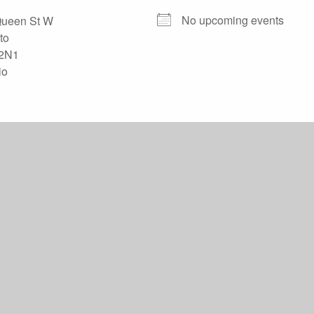
No upcoming events
Queen St W
to
2N1
io