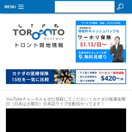
MENU
お知らせ
生活情報
その他
特集
イベントカレンダー
About Us
YouTubeチャンネルもぜひ登録してください！カナダの毎週金曜
Contact
日（日本は土曜日）日本語ライブ生配信やってます！