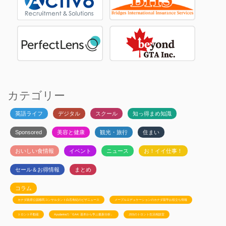
カテゴリー
英語ライフ
デジタル
スクール
知っ得まめ知識
Sponsored
美容と健康
観光・旅行
住まい
おいしい食情報
イベント
ニュース
お！イイ仕事！
セール＆お得情報
まとめ
コラム
カナダ政府公認移民コンサルタント白石有紀のビザニュース
メープルエデュケーションのカナダ留学お役立ち情報
トロント不動産
Ayudanteの「GA4: 基本から学ぶ最新分析」
JSSのトロント生活相談室