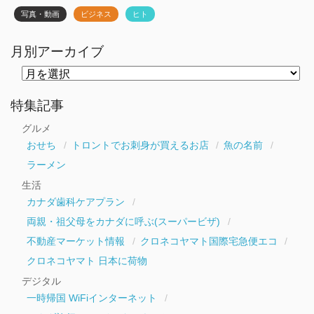
写真・動画
ビジネス
ヒト
月別アーカイブ
月
別
ア
ー
特集記事
カ
イ
グルメ
ブ
おせち
トロントでお刺身が買えるお店
魚の名前
ラーメン
生活
カナダ歯科ケアプラン
両親・祖父母をカナダに呼ぶ(スーパービザ)
不動産マーケット情報
クロネコヤマト国際宅急便エコ
クロネコヤマト 日本に荷物
デジタル
一時帰国 WiFiインターネット