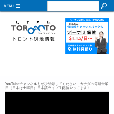
MENU
お知らせ
生活情報
その他
特集
イベントカレンダー
About Us
YouTubeチャンネルもぜひ登録してください！カナダの毎週金曜
Contact
日（日本は土曜日）日本語ライブ生配信やってます！