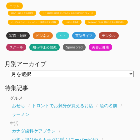
コラム
JSSのトロント生活相談室
カナダ政府公認移民コンサルタント白石有紀のビザニュース
メープルエデュケーションのカナダ留学お役立ち情報
トロント不動産
Ayudanteの「GA4: 基本から学ぶ最新分析」
写真・動画
ビジネス
ヒト
英語ライフ
デジタル
スクール
知っ得まめ知識
Sponsored
美容と健康
月別アーカイブ
月
別
ア
ー
特集記事
カ
イ
グルメ
ブ
おせち
トロントでお刺身が買えるお店
魚の名前
ラーメン
生活
カナダ歯科ケアプラン
両親・祖父母をカナダに呼ぶ(スーパービザ)