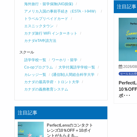
海外旅行・留学保険(AIG損保)
注目記事
アメリカ入国の事前手続き（ESTA・I-94W）
トラベルプリペイドカード
エスニックタウン
カナダ旅行 WiFi インターネット
カナダeTA申請方法
スクール
語学学校一覧
ワーホリ・留学
2026/08
Co-opプログラム
大学付属語学学校一覧
セール＆お得
カレッジ一覧
(通信制)人間総合科学大学
カナダの最高学府・トロント大学
Perfe
10％O
カナダの義務教育システム
ポ･･･
注目記事
PerfectLensのコンタクト
レンズ10％OFF＋10ポイ
ントがもらえる...