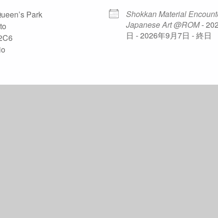
Shokkan Material Encounte
ueen’s Park
Japanese Art @ROM
- 2
to
日 - 2026年9月7日 - 終日
2C6
io