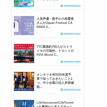
2026/08/04(火)
人気声優・歌手の小林愛香
さんがJapan Festival CA
NADA 2...
2026/05/19(火)
TTC職員約700人がストラ
イキの可能性。トロントの
FIFA World C...
2026/05/14(木)
オンタリオ州2026年度予
算で知っておきたいこと2
つ。中小企業の法人所得減
税...
2026/03/31(火)
LifeVancouver/LifeToront
oを裏側から支えるチーム