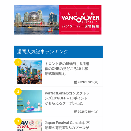
週間人気記事ランキング
トロント夏の風物詩、8月開
催のCNEの見どころ10！移
動式遊園地も
2026/07/28(火)
PerfectLensのコンタクトレ
ンズ10％OFF＋10ポイント
がもらえるクーポン出た
2026/08/04(火)
Japan Festival Canadaに不
動産の専門家3人のブースが