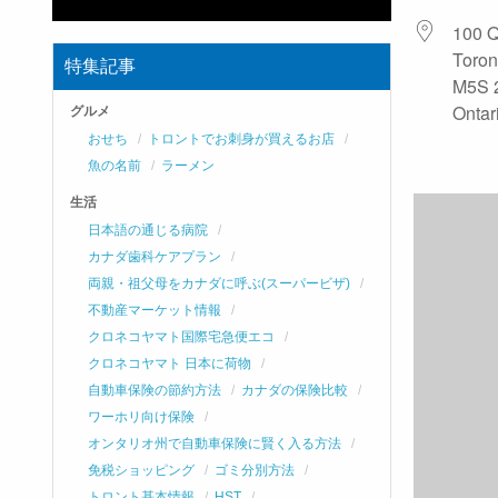
100 Q
Toron
特集記事
M5S 
Ontar
グルメ
おせち
トロントでお刺身が買えるお店
魚の名前
ラーメン
生活
日本語の通じる病院
カナダ歯科ケアプラン
両親・祖父母をカナダに呼ぶ(スーパービザ)
不動産マーケット情報
クロネコヤマト国際宅急便エコ
クロネコヤマト 日本に荷物
自動車保険の節約方法
カナダの保険比較
ワーホリ向け保険
オンタリオ州で自動車保険に賢く入る方法
免税ショッピング
ゴミ分別方法
トロント基本情報
HST