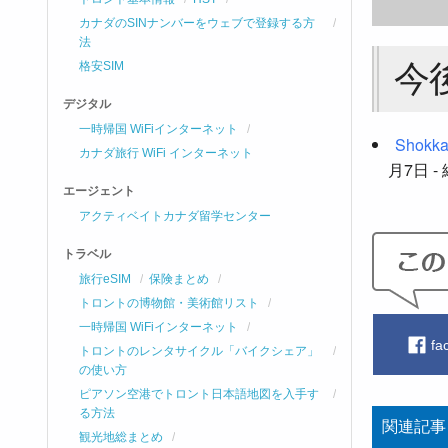
カナダのSINナンバーをウェブで登録する方
法
今
格安SIM
デジタル
一時帰国 WiFiインターネット
Shokka
カナダ旅行 WiFi インターネット
月7日 -
エージェント
アクティベイトカナダ留学センター
トラベル
旅行eSIM
保険まとめ
トロントの博物館・美術館リスト
一時帰国 WiFiインターネット
fa
トロントのレンタサイクル「バイクシェア」
の使い方
ピアソン空港でトロント日本語地図を入手す
る方法
関連記事
観光地総まとめ