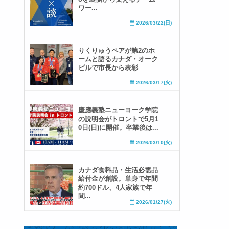
ワー...
2026/03/22(日)
りくりゅうペアが第2のホ
ームと語るカナダ・オーク
ビルで市長から表彰
2026/03/17(火)
慶應義塾ニューヨーク学院
の説明会がトロントで5月1
0日(日)に開催。卒業後は...
2026/03/10(火)
カナダ食料品・生活必需品
給付金が創設。単身で年間
約700ドル、4人家族で年
間...
2026/01/27(火)