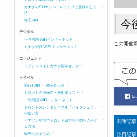
カナダのSINナンバーをウェブで登録する方
法
今
格安SIM
デジタル
一時帰国 WiFiインターネット
この開催
カナダ旅行 WiFi インターネット
エージェント
アクティベイトカナダ留学センター
トラベル
旅行eSIM
保険まとめ
トロントの博物館・美術館リスト
fa
一時帰国 WiFiインターネット
トロントのレンタサイクル「バイクシェア」
の使い方
ピアソン空港でトロント日本語地図を入手す
関連記事
る方法
観光地総まとめ
注目記事