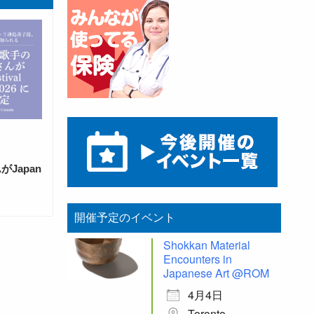
Japan
開催予定のイベント
Shokkan Material
Encounters in
Japanese Art @ROM
4月4日
Toronto