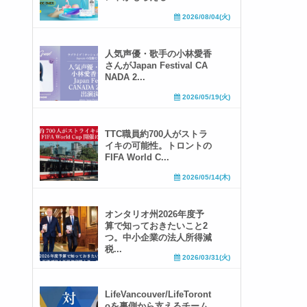
2026/08/04(火)
人気声優・歌手の小林愛香
さんがJapan Festival CA
NADA 2...
2026/05/19(火)
TTC職員約700人がストラ
イキの可能性。トロントの
FIFA World C...
2026/05/14(木)
オンタリオ州2026年度予
算で知っておきたいこと2
つ。中小企業の法人所得減
税...
2026/03/31(火)
LifeVancouver/LifeToront
oを裏側から支えるチーム