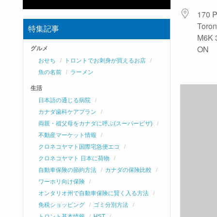
170 P
Toron
特集記事
M6K 
ON
グルメ
おせち
トロントでお刺身が買えるお店
魚の名前
ラーメン
生活
日本語の通じる病院
カナダ歯科ケアプラン
両親・祖父母をカナダに呼ぶ(スーパービザ)
不動産マーケット情報
クロネコヤマト国際宅急便エコ
クロネコヤマト 日本に荷物
自動車保険の節約方法
カナダの保険比較
ワーホリ向け保険
オンタリオ州で自動車保険に賢く入る方法
免税ショッピング
ゴミ分別方法
トロント基本情報
HST