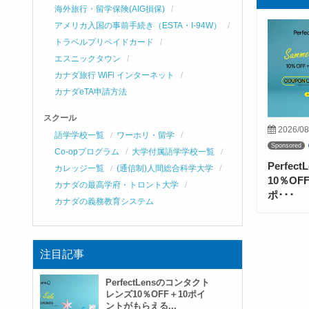
海外旅行・留学保険(AIG損保)
アメリカ入国の事前手続き（ESTA・I-94W）
トラベルプリペイドカード
エスニックタウン
カナダ旅行 WiFi インターネット
カナダeTA申請方法
スクール
2026/08
語学学校一覧
ワーホリ・留学
Sponsored
Co-opプログラム
大学付属語学学校一覧
Perfe
カレッジ一覧
(通信制)人間総合科学大学
10％O
カナダの最高学府・トロント大学
ポ･･･
カナダの義務教育システム
注目記事
PerfectLensのコンタクト
レンズ10％OFF＋10ポイ
ントがもらえる...