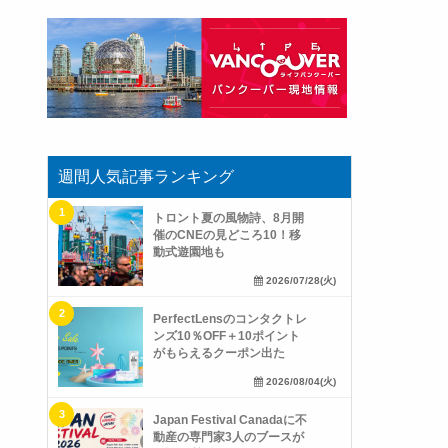
週間人気記事ランキング
トロント夏の風物詩、8月開
催のCNEの見どころ10！移
動式遊園地も
2026/07/28(火)
PerfectLensのコンタクトレ
ンズ10％OFF＋10ポイント
がもらえるクーポン出た
2026/08/04(火)
Japan Festival Canadaに不
動産の専門家3人のブースが