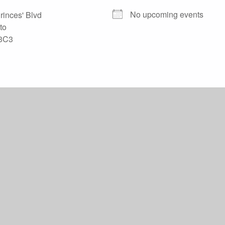
No upcoming events
rinces' Blvd
to
3C3