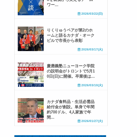
ワー...
2026/03/22(日)
りくりゅうペアが第2のホ
ームと語るカナダ・オーク
ビルで市長から表彰
2026/03/17(火)
慶應義塾ニューヨーク学院
の説明会がトロントで5月1
0日(日)に開催。卒業後は...
2026/03/10(火)
カナダ食料品・生活必需品
給付金が創設。単身で年間
約700ドル、4人家族で年
間...
2026/01/27(火)