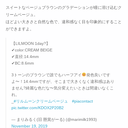
スイートなベージュブラウンのグラデーションが瞳に溶け込むク
リームベージュ。
ほどよい大きさと自然な色で、違和感なく目を印象的にすること
ができますよ。
【LILMOON 1day?】
✔︎color:CREAM BEIGE
✔︎直径:14.4mm
✔︎BC:8.6mm
3トーンのブラウンで誰でもハーフアイ
発色良いです
よ〜！14.4mmですが、そこまで大きくなく違和感はあり
ません?綺麗な色だな〜気分変えたいときは間違いなくこ
れ。
_
#リルムーンクリームベージュ
#piacontact
pic.twitter.com/KDOX2P20B2
— まりみるく(旧 懸賞がーる) (@marimilk1993)
November 19, 2019