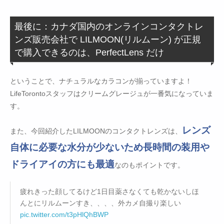
最後に：カナダ国内のオンラインコンタクトレ
ンズ販売会社で LILMOON(リルムーン) が正規
で購入できるのは、PerfectLens だけ
ということで、ナチュラルなカラコンが揃っていますよ！
LifeTorontoスタッフはクリームグレージュが一番気になっていま
す。
レンズ
また、今回紹介したLILMOONのコンタクトレンズは、
自体に必要な水分が少ないため長時間の装用や
ドライアイの方にも最適
なのもポイントです。
疲れきった顔してるけど1日目薬さなくても乾かないしほ
んとにリルムーンすき、、、、外カメ自撮り楽しい
pic.twitter.com/t3pHlQhBWP