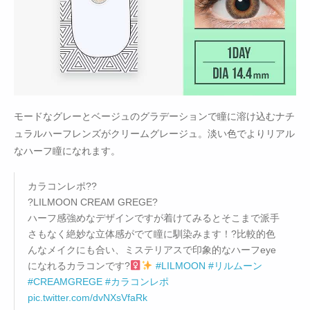
モードなグレーとベージュのグラデーションで瞳に溶け込むナチ
ュラルハーフレンズがクリームグレージュ。淡い色でよりリアル
なハーフ瞳になれます。
カラコンレポ??
?LILMOON CREAM GREGE?
ハーフ感強めなデザインですが着けてみるとそこまで派手
さもなく絶妙な立体感がでて瞳に馴染みます！?比較的色
んなメイクにも合い、ミステリアスで印象的なハーフeye
になれるカラコンです?‍
#LILMOON
#リルムーン
#CREAMGREGE
#カラコンレポ
pic.twitter.com/dvNXsVfaRk