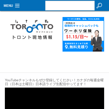
MENU
お知らせ
生活情報
その他
特集
イベントカレンダー
About Us
YouTubeチャンネルもぜひ登録してください！カナダの毎週金曜
Contact
日（日本は土曜日）日本語ライブ生配信やってます！