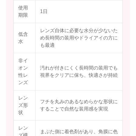
使用
1日
期限
レンズ自体に必要な水分が少ないた
低含
め長時間の装用やドライアイの方に
水
も最適
非イ
オン
汚れが付きにくく長時間の装用でも
性レ
視界をクリアに保ち、快適さが持続
ンズ
レン
フチを丸みのあるなめらかな形状に
ズ形
することで自然な装用感を実現
状
レン
まぶた側に着色剤があり、角膜に色
ズ構