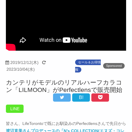
2019/12/12(木)
セール＆お得情
Sponsored
2023/10/04(水)
報
カンテリがモデルのリアルハーフカラコ
ン「LILMOON」がPerfectlensで販売開始
B!
LINE
皆さん、LifeTorontoで既にお馴染みのPerfectlensさんで先日から
渡辺直美さんプロデュースの「N’s COLLECTION(エヌズ・コレ