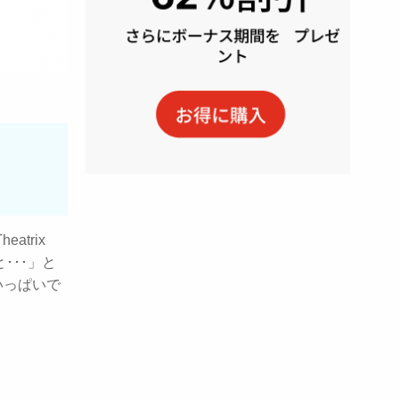
trix
･･･」と
いっぱいで