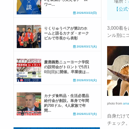
場所：
ワー...
【公式
2026/03/22(日)
3,000
りくりゅうペアが第2のホ
ームと語るカナダ・オーク
ンル別に
ビルで市長から表彰
2026/03/17(火)
慶應義塾ニューヨーク学院
の説明会がトロントで5月1
0日(日)に開催。卒業後は...
2026/03/10(火)
カナダ食料品・生活必需品
給付金が創設。単身で年間
photo from
ama
約700ドル、4人家族で年
間...
2026/01/27(火)
自身だけ
チェック