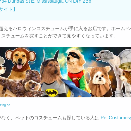
734 Dundas St E, Mississauga, ON L4Y 2B6
サイト】
着を超えるハロウィンコスチュームが手に入るお店です。ホーム
コスチュームを探すことができて見やすくなっています。
zing.ca
でなく、ペットのコスチュームも探している人は
Pet Costum
。