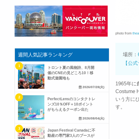
photo from
the
場所：
週間人気記事ランキング
【公式
トロント夏の風物詩、8月開
催のCNEの見どころ10！移
動式遊園地も
1965年
2026/07/28(火)
Costu
いう方に
PerfectLensのコンタクトレ
ンズ10％OFF＋10ポイント
す。
がもらえるクーポン出た
2026/08/04(火)
Japan Festival Canadaに不
動産の専門家3人のブースが