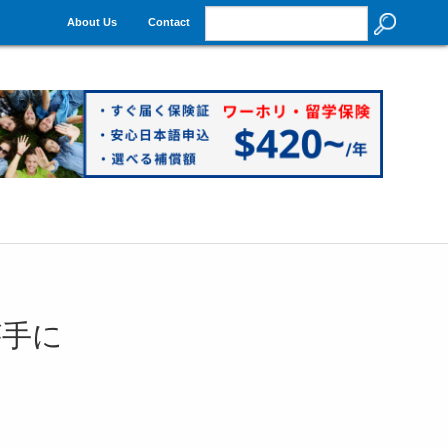
About Us
Contact
が手に