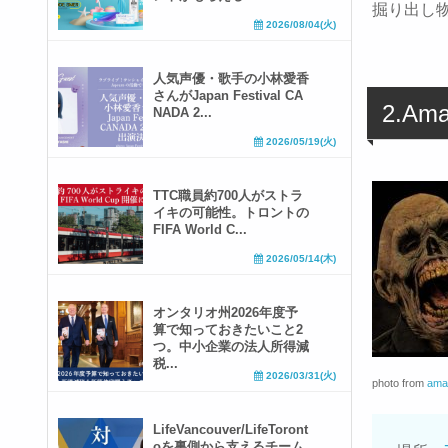
掘り出し
2026/08/04(火)
人気声優・歌手の小林愛香
さんがJapan Festival CA
2.Ama
NADA 2...
2026/05/19(火)
TTC職員約700人がストラ
イキの可能性。トロントの
FIFA World C...
2026/05/14(木)
オンタリオ州2026年度予
算で知っておきたいこと2
つ。中小企業の法人所得減
税...
2026/03/31(火)
photo from
ama
LifeVancouver/LifeToront
oを裏側から支えるチーム