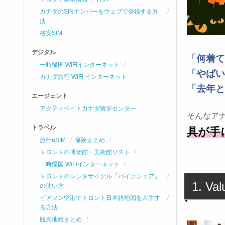
カナダのSINナンバーをウェブで登録する方
法
格安SIM
デジタル
「何着て
一時帰国 WiFiインターネット
「やばい
カナダ旅行 WiFi インターネット
「去年と
エージェント
アクティベイトカナダ留学センター
そんなア
トラベル
具が手
旅行eSIM
保険まとめ
トロントの博物館・美術館リスト
一時帰国 WiFiインターネット
トロントのレンタサイクル「バイクシェア」
1. Val
の使い方
ピアソン空港でトロント日本語地図を入手す
る方法
観光地総まとめ