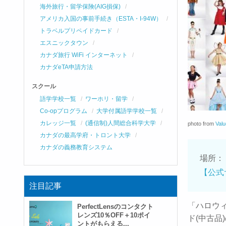
海外旅行・留学保険(AIG損保)
アメリカ入国の事前手続き（ESTA・I-94W）
トラベルプリペイドカード
エスニックタウン
カナダ旅行 WiFi インターネット
カナダeTA申請方法
スクール
語学学校一覧
ワーホリ・留学
Co-opプログラム
大学付属語学学校一覧
カレッジ一覧
(通信制)人間総合科学大学
photo from
Valu
カナダの最高学府・トロント大学
カナダの義務教育システム
場所：
【公式
注目記事
「ハロウ
PerfectLensのコンタクト
レンズ10％OFF＋10ポイ
ド(中古品)
ントがもらえる...