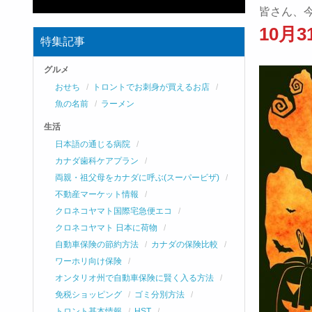
皆さん、
10月
特集記事
グルメ
おせち
トロントでお刺身が買えるお店
魚の名前
ラーメン
生活
日本語の通じる病院
カナダ歯科ケアプラン
両親・祖父母をカナダに呼ぶ(スーパービザ)
不動産マーケット情報
クロネコヤマト国際宅急便エコ
クロネコヤマト 日本に荷物
自動車保険の節約方法
カナダの保険比較
ワーホリ向け保険
オンタリオ州で自動車保険に賢く入る方法
免税ショッピング
ゴミ分別方法
トロント基本情報
HST