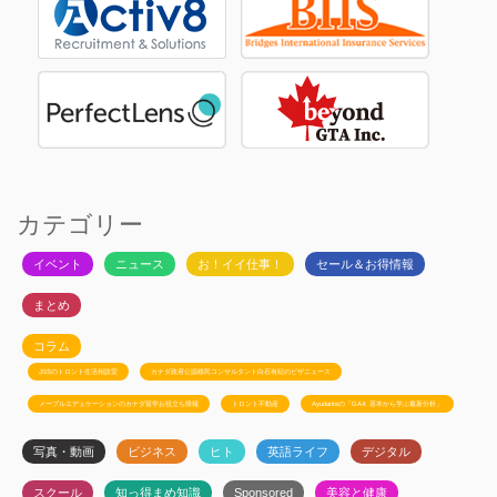
カテゴリー
イベント
ニュース
お！イイ仕事！
セール＆お得情報
まとめ
コラム
JSSのトロント生活相談室
カナダ政府公認移民コンサルタント白石有紀のビザニュース
メープルエデュケーションのカナダ留学お役立ち情報
トロント不動産
Ayudanteの「GA4: 基本から学ぶ最新分析」
写真・動画
ビジネス
ヒト
英語ライフ
デジタル
スクール
知っ得まめ知識
Sponsored
美容と健康