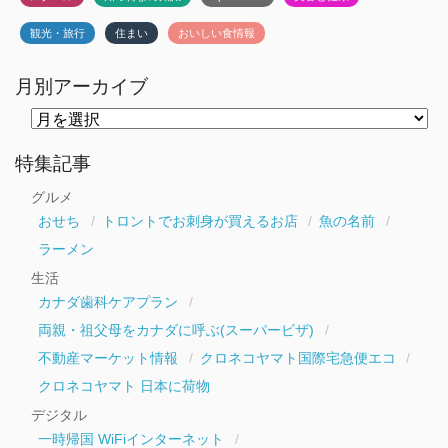
観光・旅行
住まい
おいしい食情報
月別アーカイブ
月
別
ア
ー
特集記事
カ
イ
グルメ
ブ
おせち
トロントでお刺身が買えるお店
魚の名前
ラーメン
生活
カナダ歯科ケアプラン
両親・祖父母をカナダに呼ぶ(スーパービザ)
不動産マーケット情報
クロネコヤマト国際宅急便エコ
クロネコヤマト 日本に荷物
デジタル
一時帰国 WiFiインターネット