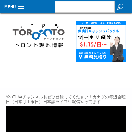
MENU
お知らせ
生活情報
その他
特集
イベントカレンダー
About Us
YouTubeチャンネルもぜひ登録してください！カナダの毎週金曜
Contact
日（日本は土曜日）日本語ライブ生配信やってます！