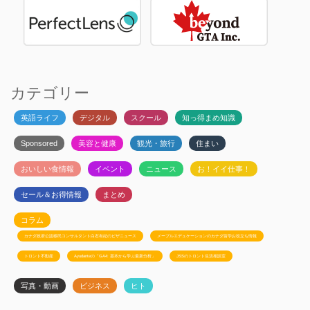
カテゴリー
英語ライフ
デジタル
スクール
知っ得まめ知識
Sponsored
美容と健康
観光・旅行
住まい
おいしい食情報
イベント
ニュース
お！イイ仕事！
セール＆お得情報
まとめ
コラム
カナダ政府公認移民コンサルタント白石有紀のビザニュース
メープルエデュケーションのカナダ留学お役立ち情報
トロント不動産
Ayudanteの「GA4: 基本から学ぶ最新分析」
JSSのトロント生活相談室
写真・動画
ビジネス
ヒト