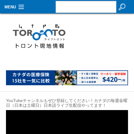
MENU
お知らせ
生活情報
その他
特集
イベントカレンダー
About Us
YouTubeチャンネルもぜひ登録してください！カナダの毎週金曜
Contact
日（日本は土曜日）日本語ライブ生配信やってます！