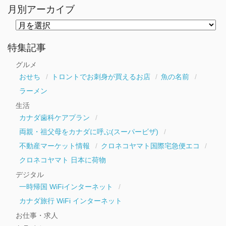
月別アーカイブ
月
別
ア
ー
特集記事
カ
イ
グルメ
ブ
おせち
トロントでお刺身が買えるお店
魚の名前
ラーメン
生活
カナダ歯科ケアプラン
両親・祖父母をカナダに呼ぶ(スーパービザ)
不動産マーケット情報
クロネコヤマト国際宅急便エコ
クロネコヤマト 日本に荷物
デジタル
一時帰国 WiFiインターネット
カナダ旅行 WiFi インターネット
お仕事・求人