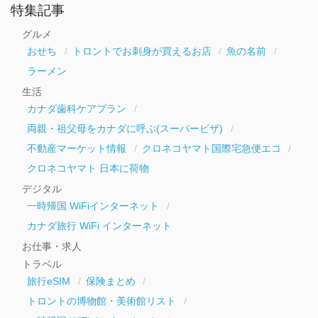
ー
特集記事
カ
イ
グルメ
ブ
おせち
トロントでお刺身が買えるお店
魚の名前
ラーメン
生活
カナダ歯科ケアプラン
両親・祖父母をカナダに呼ぶ(スーパービザ)
不動産マーケット情報
クロネコヤマト国際宅急便エコ
クロネコヤマト 日本に荷物
デジタル
一時帰国 WiFiインターネット
カナダ旅行 WiFi インターネット
お仕事・求人
トラベル
旅行eSIM
保険まとめ
トロントの博物館・美術館リスト