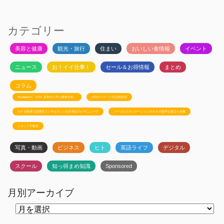
カテゴリー
美容と健康
観光・旅行
住まい
おいしい食情報
イベント
ニュース
お！イイ仕事！
セール＆お得情報
まとめ
コラム
Ayudanteの「GA4: 基本から学ぶ最新分析」
JSSのトロント生活相談室
カナダ政府公認移民コンサルタント白石有紀のビザニュース
メープルエデュケーションのカナダ留学お役立ち情報
トロント不動産
写真・動画
ビジネス
ヒト
英語ライフ
デジタル
スクール
知っ得まめ知識
Sponsored
月別アーカイブ
月
別
ア