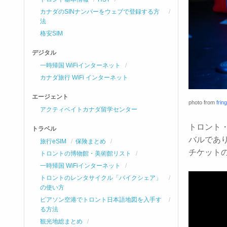
カナダのSINナンバーをウェブで登録する方
法
格安SIM
デジタル
一時帰国 WiFiインターネット
カナダ旅行 WiFi インターネット
エージェント
photo from
frin
アクティベイトカナダ留学センター
トロント
トラベル
バルであ
旅行eSIM
保険まとめ
チケット
トロントの博物館・美術館リスト
一時帰国 WiFiインターネット
トロントのレンタサイクル「バイクシェア」
の使い方
ピアソン空港でトロント日本語地図を入手す
る方法
観光地総まとめ