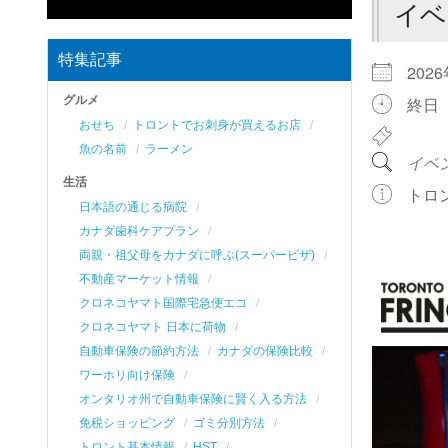
イベ
特集記事
202
グルメ
終日
おせち
トロントでお刺身が買えるお店
魚の名前
ラーメン
イベ
生活
トロ
日本語の通じる病院
カナダ歯科ケアプラン
両親・祖父母をカナダに呼ぶ(スーパービザ)
不動産マーケット情報
クロネコヤマト国際宅急便エコ
クロネコヤマト 日本に荷物
自動車保険の節約方法
カナダの保険比較
ワーホリ向け保険
オンタリオ州で自動車保険に賢く入る方法
免税ショッピング
ゴミ分別方法
トロント基本情報
HST