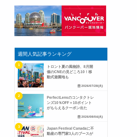
週間人気記事ランキング
トロント夏の風物詩、8月開
催のCNEの見どころ10！移
動式遊園地も
2026/07/28(火)
PerfectLensのコンタクトレ
ンズ10％OFF＋10ポイント
がもらえるクーポン出た
2026/08/04(火)
Japan Festival Canadaに不
動産の専門家3人のブースが