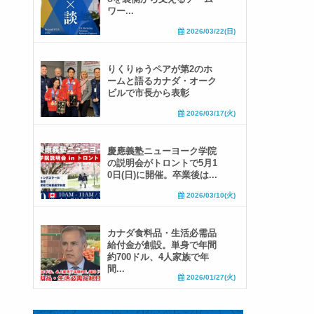
ワー...
2026/03/22(日)
りくりゅうペアが第2のホ
ームと語るカナダ・オーク
ビルで市長から表彰
2026/03/17(火)
慶應義塾ニューヨーク学院
の説明会がトロントで5月1
0日(日)に開催。卒業後は...
2026/03/10(火)
カナダ食料品・生活必需品
給付金が創設。単身で年間
約700ドル、4人家族で年
間...
2026/01/27(火)