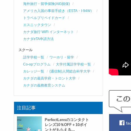
海外旅行・留学保険(AIG損保)
アメリカ入国の事前手続き（ESTA・I-94W）
トラベルプリペイドカード
エスニックタウン
カナダ旅行 WiFi インターネット
カナダeTA申請方法
スクール
語学学校一覧
ワーホリ・留学
Co-opプログラム
大学付属語学学校一覧
カレッジ一覧
(通信制)人間総合科学大学
カナダの最高学府・トロント大学
カナダの義務教育システム
注目記事
PerfectLensのコンタクト
fa
レンズ10％OFF＋10ポイ
ントがもらえる...