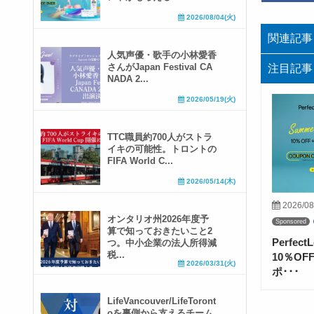
2026/08/04(火)
関連記事
人気声優・歌手の小林愛香
さんがJapan Festival CA
注目記事
NADA 2...
2026/05/19(火)
TTC職員約700人がストラ
イキの可能性。トロントの
FIFA World C...
2026/05/14(木)
2026/08
オンタリオ州2026年度予
Sponsored
算で知っておきたいこと2
Perfe
つ。中小企業の法人所得減
税...
10％O
2026/03/31(火)
ポ･･･
LifeVancouver/LifeToront
oを裏側から支えるチーム