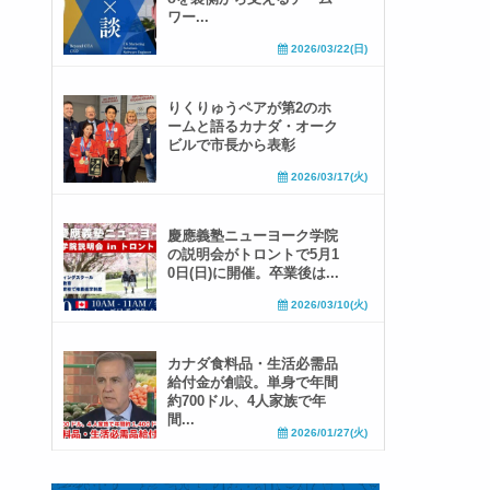
ワー...
2026/03/22(日)
りくりゅうペアが第2のホ
ームと語るカナダ・オーク
ビルで市長から表彰
2026/03/17(火)
慶應義塾ニューヨーク学院
の説明会がトロントで5月1
0日(日)に開催。卒業後は...
2026/03/10(火)
カナダ食料品・生活必需品
給付金が創設。単身で年間
約700ドル、4人家族で年
間...
2026/01/27(火)