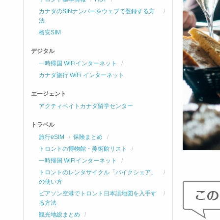
カナダのSINナンバーをウェブで登録する方
法
格安SIM
デジタル
一時帰国 WiFiインターネット
カナダ旅行 WiFi インターネット
エージェント
アクティベイトカナダ留学センター
トラベル
旅行eSIM
保険まとめ
トロントの博物館・美術館リスト
一時帰国 WiFiインターネット
トロントのレンタサイクル「バイクシェア」
の使い方
ピアソン空港でトロント日本語地図を入手す
る方法
観光地総まとめ