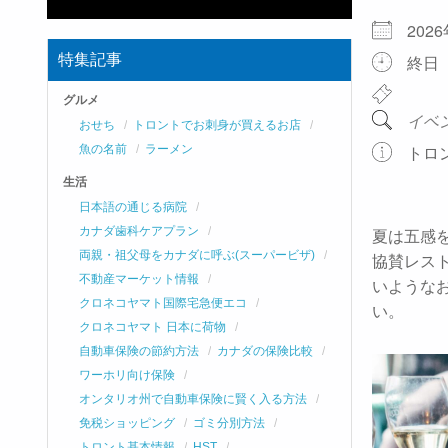
202
特集記事
終日
グルメ
イベ
おせち
トロントでお刺身が買えるお店
トロ
魚の名前
ラーメン
生活
日本語の通じる病院
カナダ歯科ケアプラン
夏は五感
両親・祖父母をカナダに呼ぶ(スーパービザ)
協賛レス
不動産マーケット情報
いような
クロネコヤマト国際宅急便エコ
い。
クロネコヤマト 日本に荷物
自動車保険の節約方法
カナダの保険比較
ワーホリ向け保険
オンタリオ州で自動車保険に賢く入る方法
免税ショッピング
ゴミ分別方法
トロント基本情報
HST