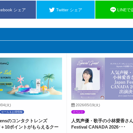
cebook シェア
Twitter シェア
LINEで
/04(火)
2026/05/19(火)
セール＆お得情報
イベント
ctLensのコンタクトレンズ
人気声優・歌手の小林愛香さんが
FF＋10ポイントがもらえるクー
Festival CANADA 2026･･･