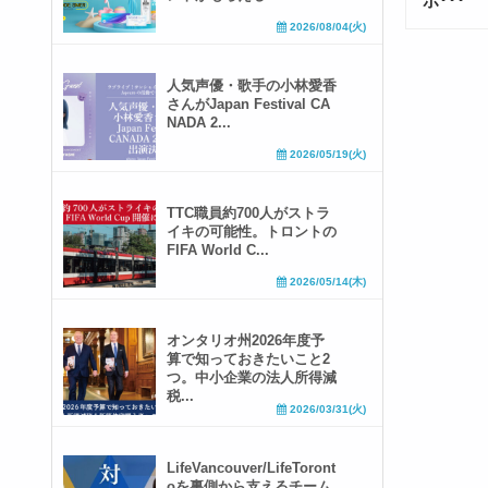
ポ･･･
2026/08/04(火)
人気声優・歌手の小林愛香
さんがJapan Festival CA
NADA 2...
2026/05/19(火)
TTC職員約700人がストラ
イキの可能性。トロントの
FIFA World C...
2026/05/14(木)
オンタリオ州2026年度予
算で知っておきたいこと2
つ。中小企業の法人所得減
税...
2026/03/31(火)
LifeVancouver/LifeToront
oを裏側から支えるチーム