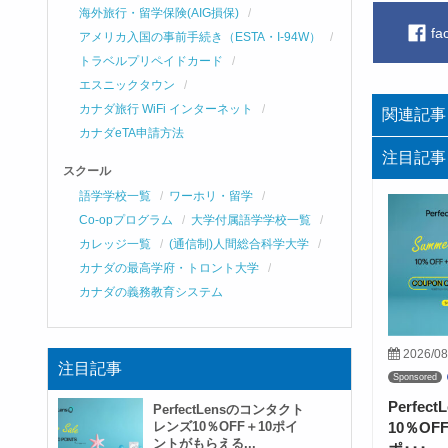
海外旅行・留学保険(AIG損保)
fa
アメリカ入国の事前手続き（ESTA・I-94W）
トラベルプリペイドカード
エスニックタウン
カナダ旅行 WiFi インターネット
関連記事
カナダeTA申請方法
注目記事
スクール
語学学校一覧
ワーホリ・留学
Co-opプログラム
大学付属語学学校一覧
カレッジ一覧
(通信制)人間総合科学大学
カナダの最高学府・トロント大学
カナダの義務教育システム
2026/08
注目記事
Sponsored
Perfe
PerfectLensのコンタクト
レンズ10％OFF＋10ポイ
10％O
ントがもらえる...