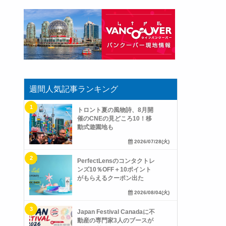
週間人気記事ランキング
トロント夏の風物詩、8月開
催のCNEの見どころ10！移
動式遊園地も
2026/07/28(火)
PerfectLensのコンタクトレ
ンズ10％OFF＋10ポイント
がもらえるクーポン出た
2026/08/04(火)
Japan Festival Canadaに不
動産の専門家3人のブースが