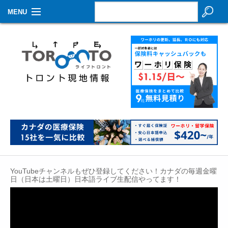
MENU
お知らせ
生活情報
その他
特集
イベントカレンダー
About Us
YouTubeチャンネルもぜひ登録してください！カナダの毎週金曜
Contact
日（日本は土曜日）日本語ライブ生配信やってます！