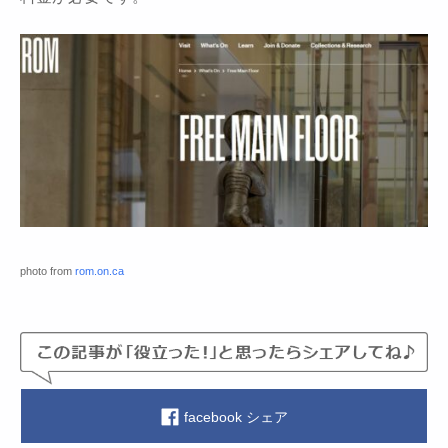
photo from
rom.on.ca
facebook シェア