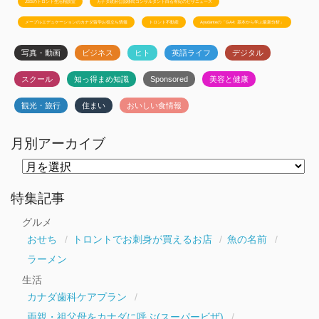
JSSのトロント生活相談室
カナダ政府公認移民コンサルタント白石有紀のビザニュース
メープルエデュケーションのカナダ留学お役立ち情報
トロント不動産
Ayudanteの「GA4: 基本から学ぶ最新分析」
写真・動画
ビジネス
ヒト
英語ライフ
デジタル
スクール
知っ得まめ知識
Sponsored
美容と健康
観光・旅行
住まい
おいしい食情報
月別アーカイブ
月
別
ア
ー
特集記事
カ
イ
グルメ
ブ
おせち
トロントでお刺身が買えるお店
魚の名前
ラーメン
生活
カナダ歯科ケアプラン
両親・祖父母をカナダに呼ぶ(スーパービザ)