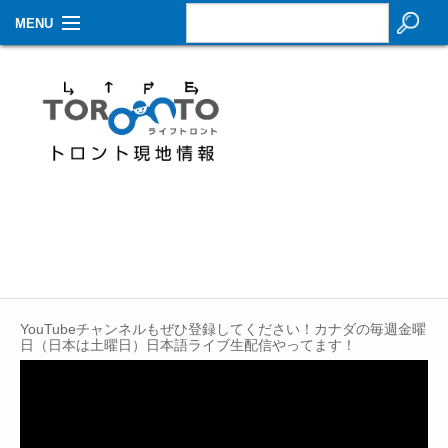
MENU
お知らせ
生活情報
その他
特集
イベントカレンダー
About Us
YouTubeチャンネルもぜひ登録してください！カナダの毎週金曜
Contact
日（日本は土曜日）日本語ライブ生配信やってます！