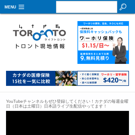
MENU
お知らせ
生活情報
その他
特集
イベントカレンダー
About Us
YouTubeチャンネルもぜひ登録してください！カナダの毎週金曜
Contact
日（日本は土曜日）日本語ライブ生配信やってます！