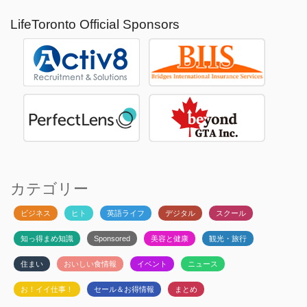
LifeToronto Official Sponsors
カテゴリー
ビジネス
ヒト
英語ライフ
デジタル
スクール
知っ得まめ知識
Sponsored
美容と健康
観光・旅行
住まい
おいしい食情報
イベント
ニュース
お！イイ仕事！
セール＆お得情報
まとめ