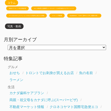
コラム
JSSのトロント生活相談室
カナダ政府公認移民コンサルタント白石有紀のビザニュース
メープルエデュケーションのカナダ留学お役立ち情報
トロント不動産
Ayudanteの「GA4: 基本から学ぶ最新分析」
写真・動画
月別アーカイブ
月
別
ア
ー
特集記事
カ
イ
グルメ
ブ
おせち
トロントでお刺身が買えるお店
魚の名前
ラーメン
生活
カナダ歯科ケアプラン
両親・祖父母をカナダに呼ぶ(スーパービザ)
不動産マーケット情報
クロネコヤマト国際宅急便エコ