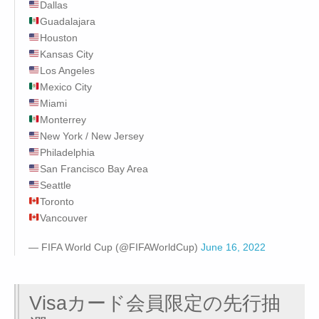
Dallas
Guadalajara
Houston
Kansas City
Los Angeles
Mexico City
Miami
Monterrey
New York / New Jersey
Philadelphia
San Francisco Bay Area
Seattle
Toronto
Vancouver
— FIFA World Cup (@FIFAWorldCup)
June 16, 2022
Visaカード会員限定の先行抽