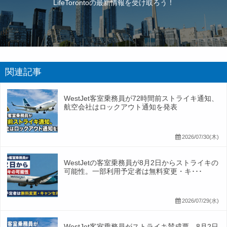
LifeTorontoの最新情報を受け取ろう！
関連記事
WestJet客室乗務員が72時間前ストライキ通知、
航空会社はロックアウト通知を発表
2026/07/30(木)
WestJetの客室乗務員が8月2日からストライキの
可能性。一部利用予定者は無料変更・キ･･･
2026/07/29(水)
WestJet客室乗務員がストライキ賛成票。8月2日