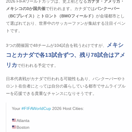
2026 FIFAワールドカップは、史上初となる
カナダ・アメリカ・
メキシコの3か国共催
で行われます。カナダでは
バンクーバー
（BCプレイス）
と
トロント（BMOフィールド）
が会場都市とし
て選ばれており、世界中のサッカーファンが集結する注目イベン
トです。
メキシ
3つの開催国で48チームが104試合を戦うわけですが、
コとカナダで各13試合ずつ、残り78試合はアメ
リカ
で行われる予定です。
日本代表戦がカナダで行われる可能性もあり、バンクーバーやト
ロント在住者にとっては自分の暮らしている都市でサムライブル
ーを応援できる貴重なチャンスになりそうです。
Your
#FIFAWorldCup
2026 Host Cities:
Atlanta
Boston