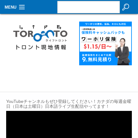
MENU
お知らせ
生活情報
その他
特集
イベントカレンダー
About Us
YouTubeチャンネルもぜひ登録してください！カナダの毎週金曜
Contact
日（日本は土曜日）日本語ライブ生配信やってます！