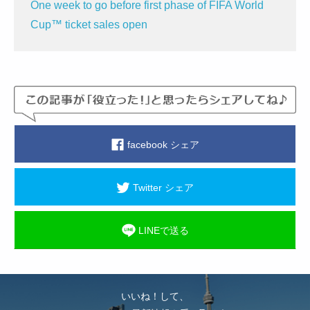
One week to go before first phase of FIFA World
Cup™ ticket sales open
facebook シェア
Twitter シェア
LINEで送る
いいね！して、