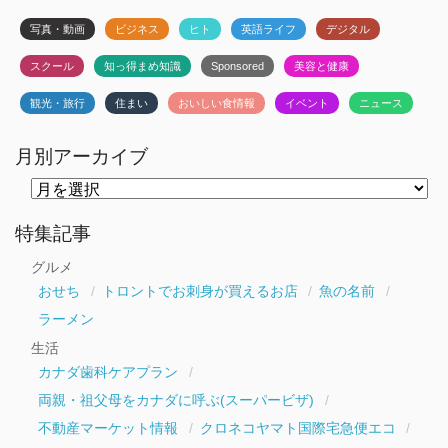
写真・動画
ビジネス
ヒト
英語ライフ
デジタル
スクール
知っ得まめ知識
Sponsored
美容と健康
観光・旅行
住まい
おいしい食情報
イベント
ニュース
月別アーカイブ
月
別
ア
ー
特集記事
カ
イ
グルメ
ブ
おせち
トロントでお刺身が買えるお店
魚の名前
ラーメン
生活
カナダ歯科ケアプラン
両親・祖父母をカナダに呼ぶ(スーパービザ)
不動産マーケット情報
クロネコヤマト国際宅急便エコ