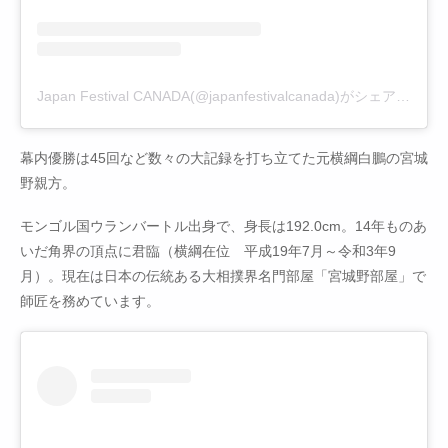
Japan Festival CANADA(@japanfestivalcanada)がシェアした投稿
幕内優勝は45回など数々の大記録を打ち立てた元横綱白鵬の宮城
野親方。
モンゴル国ウランバートル出身で、身長は192.0cm。14年ものあ
いだ角界の頂点に君臨（横綱在位 平成19年7月～令和3年9
月）。現在は日本の伝統ある大相撲界名門部屋「宮城野部屋」で
師匠を務めています。