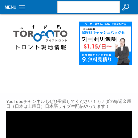
MENU
お知らせ
生活情報
その他
特集
イベントカレンダー
About Us
YouTubeチャンネルもぜひ登録してください！カナダの毎週金曜
Contact
日（日本は土曜日）日本語ライブ生配信やってます！