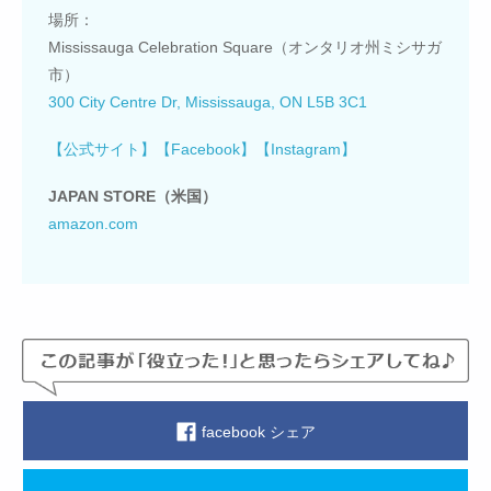
場所：
Mississauga Celebration Square（オンタリオ州ミシサガ
市）
300 City Centre Dr, Mississauga, ON L5B 3C1
【公式サイト】
【Facebook】
【Instagram】
JAPAN STORE（米国）
amazon.com
facebook シェア