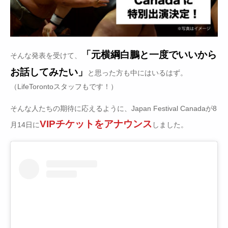
「元横綱白鵬と一度でいいから
そんな発表を受けて、
お話してみたい」
と思った方も中にはいるはず。
（LifeTorontoスタッフもです！）
そんな人たちの期待に応えるように、Japan Festival Canadaが8
VIPチケットをアナウンス
月14日に
しました。