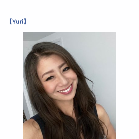
【Yuri】