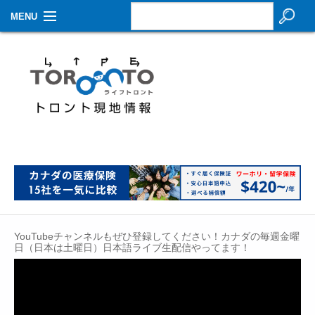
MENU
お知らせ
生活情報
その他
特集
イベントカレンダー
About Us
YouTubeチャンネルもぜひ登録してください！カナダの毎週金曜
Contact
日（日本は土曜日）日本語ライブ生配信やってます！