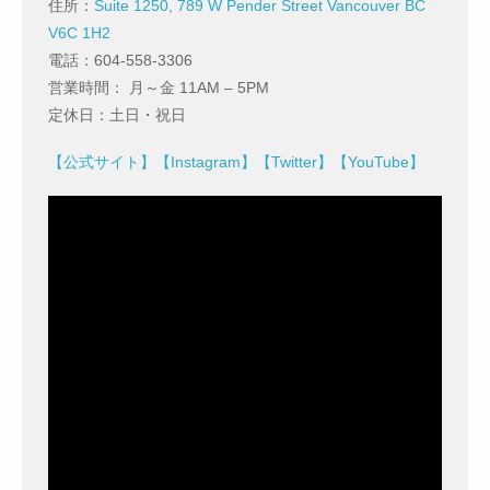
住所：
Suite 1250, 789 W Pender Street Vancouver BC
V6C 1H2
電話：604-558-3306
営業時間： 月～金 11AM – 5PM
定休日：土日・祝日
【公式サイト】
【Instagram】
【Twitter】
【YouTube】