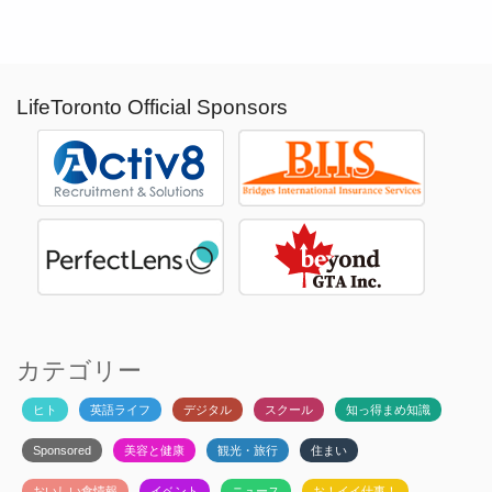
LifeToronto Official Sponsors
カテゴリー
ヒト
英語ライフ
デジタル
スクール
知っ得まめ知識
Sponsored
美容と健康
観光・旅行
住まい
おいしい食情報
イベント
ニュース
お！イイ仕事！