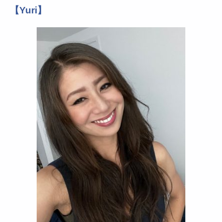
【Yuri】