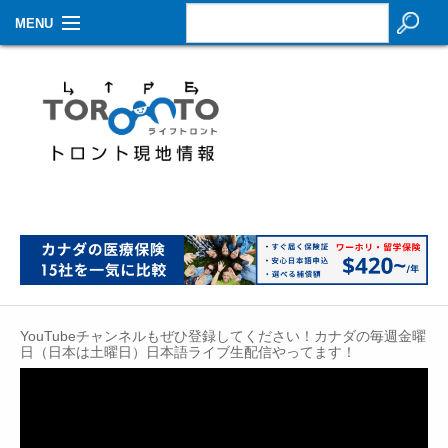
MENU
お知らせ
生活情報
その他
特集
イベントカレンダー
About Us
YouTubeチャンネルもぜひ登録してください！カナダの毎週金曜
Contact
日（日本は土曜日）日本語ライブ生配信やってます！