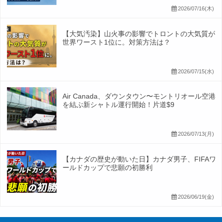
2026/07/16(木)
【大気汚染】山火事の影響でトロントの大気質が
世界ワースト1位に。対策方法は？
2026/07/15(水)
Air Canada、ダウンタウン〜モントリオール空港
を結ぶ新シャトル運行開始！片道$9
2026/07/13(月)
【カナダの歴史が動いた日】カナダ男子、FIFAワ
ールドカップで悲願の初勝利
2026/06/19(金)