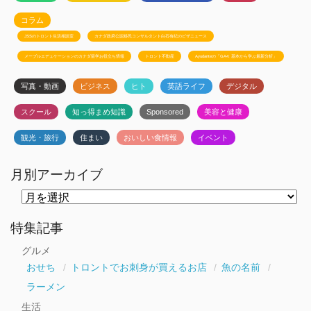
コラム
JSSのトロント生活相談室
カナダ政府公認移民コンサルタント白石有紀のビザニュース
メープルエデュケーションのカナダ留学お役立ち情報
トロント不動産
Ayudanteの「GA4: 基本から学ぶ最新分析」
写真・動画
ビジネス
ヒト
英語ライフ
デジタル
スクール
知っ得まめ知識
Sponsored
美容と健康
観光・旅行
住まい
おいしい食情報
イベント
月別アーカイブ
月
別
ア
ー
特集記事
カ
イ
グルメ
ブ
おせち
トロントでお刺身が買えるお店
魚の名前
ラーメン
生活