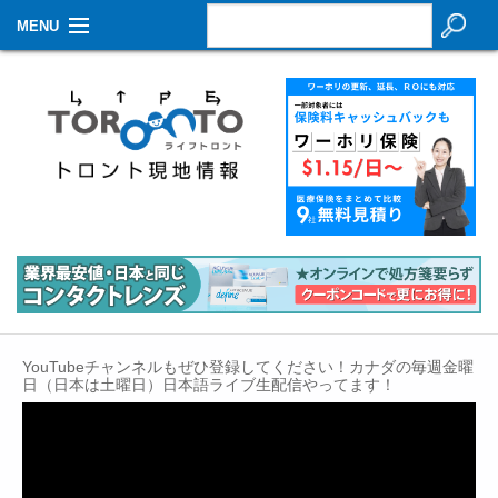
MENU
お知らせ
生活情報
その他
特集
イベントカレンダー
About Us
YouTubeチャンネルもぜひ登録してください！カナダの毎週金曜
Contact
日（日本は土曜日）日本語ライブ生配信やってます！