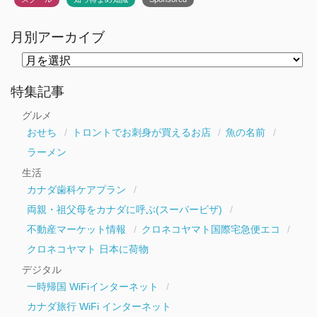
月別アーカイブ
月
別
ア
ー
特集記事
カ
イ
グルメ
ブ
おせち
トロントでお刺身が買えるお店
魚の名前
ラーメン
生活
カナダ歯科ケアプラン
両親・祖父母をカナダに呼ぶ(スーパービザ)
不動産マーケット情報
クロネコヤマト国際宅急便エコ
クロネコヤマト 日本に荷物
デジタル
一時帰国 WiFiインターネット
カナダ旅行 WiFi インターネット