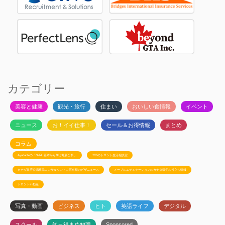
カテゴリー
美容と健康
観光・旅行
住まい
おいしい食情報
イベント
ニュース
お！イイ仕事！
セール＆お得情報
まとめ
コラム
Ayudanteの「GA4: 基本から学ぶ最新分析」
JSSのトロント生活相談室
カナダ政府公認移民コンサルタント白石有紀のビザニュース
メープルエデュケーションのカナダ留学お役立ち情報
トロント不動産
写真・動画
ビジネス
ヒト
英語ライフ
デジタル
スクール
知っ得まめ知識
Sponsored