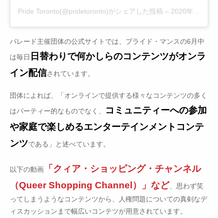
Pride Toronto(@pridetoronto)がシェアした投稿
–
2020年 6月月17日午前3時45分PDT
パレード主催団体の公式サイトでは、プライド・マンスの6月中
日替わりで何かしらのコンテンツがオンラ
は毎日
イン配信
されています。
団体によれば、「オンラインで提供する様々なコンテンツの多く
コミュニティーへの参加
はパーティー的なものでなく、
や家庭で楽しめるエンターテインメントコンテ
ンツ
である」と述べています。
「クィア・ショッピング・チャンネル
以下の動画
（Queer Shopping Channel）」など
、思わず笑
ってしまうようなコンテンツから、人権問題についての真剣なデ
ィスカッションまで幅広いコンテツが用意されています。