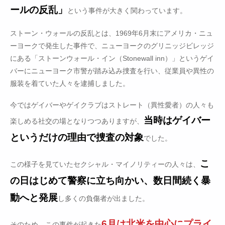
ールの反乱」
という事件が大きく関わっています。
ストーン・ウォールの反乱とは、1969年6月末にアメリカ・ニュ
ーヨークで発生した事件で、ニューヨークのグリニッジビレッジ
にある「ストーンウォール・イン（Stonewall inn）」というゲイ
バーにニューヨーク市警が踏み込み捜査を行い、従業員や異性の
服装を着ていた人々を逮捕しました。
今ではゲイバーやゲイクラブはストレート（異性愛者）の人々も
当時はゲイバー
楽しめる社交の場となりつつありますが、
というだけの理由で捜査の対象
でした。
こ
この様子を見ていたセクシャル・マイノリティーの人々は、
の日はじめて警察に立ち向かい、数日間続く暴
動へと発展
し多くの負傷者が出ました。
6月は北米を中心にプライ
そのため、この事件が起きた