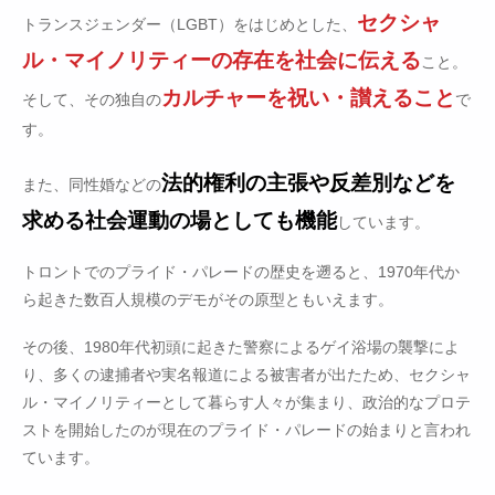
セクシャ
トランスジェンダー（LGBT）をはじめとした、
ル・マイノリティーの存在を社会に伝える
こと。
カルチャーを祝い・讃えること
そして、その独自の
で
す。
法的権利の主張や反差別などを
また、同性婚などの
求める社会運動の場としても機能
しています。
トロントでのプライド・パレードの歴史を遡ると、1970年代か
ら起きた数百人規模のデモがその原型ともいえます。
その後、1980年代初頭に起きた警察によるゲイ浴場の襲撃によ
り、多くの逮捕者や実名報道による被害者が出たため、セクシャ
ル・マイノリティーとして暮らす人々が集まり、政治的なプロテ
ストを開始したのが現在のプライド・パレードの始まりと言われ
ています。