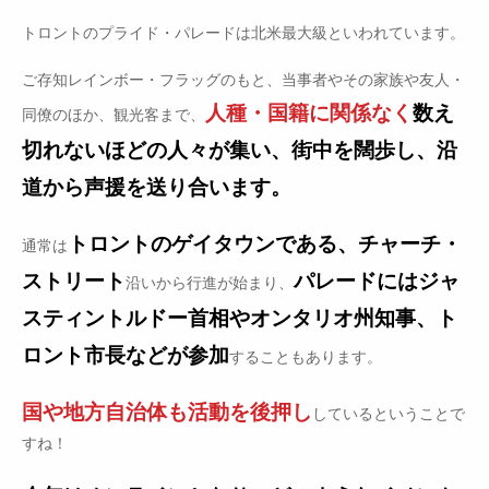
トロントのプライド・パレードは北米最大級といわれています。
ご存知レインボー・フラッグのもと、当事者やその家族や友人・
人種・国籍に関係なく
数え
同僚のほか、観光客まで、
切れないほどの人々が集い、街中を闊歩し、沿
道から声援を送り合います。
トロントのゲイタウンである、チャーチ・
通常は
ストリート
パレードにはジャ
沿いから行進が始まり、
スティントルドー首相やオンタリオ州知事、ト
ロント市長などが参加
することもあります。
国や地方自治体も活動を後押し
しているということで
すね！