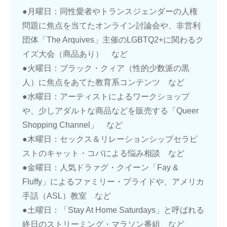
●月曜日：同性愛者やトランスジェンダーの人権
問題に焦点を当てたオンライン討論会や、非営利
団体「The Arquives」主催のLGBTQ2+に関わるク
イズ大会（商品あり） など
●火曜日：ブラック・クィア（性的少数派の黒
人）に焦点をあてた教育系コンテンツ など
●水曜日：アーティストによるワークショップ
や、少しアダルトな商品などを販売する「Queer
Shopping Channel」 など
●木曜日：セックス＆リレーションシップセラピ
ストのキャット・コバによる悩み相談 など
●金曜日：人気ドラァグ・クイーン「Fay &
Fluffy」によるファミリー・プライドや、アメリカ
手話（ASL）教室 など
●土曜日：「Stay At Home Saturdays」と呼ばれる
終日のストリーミング・マラソン番組 など