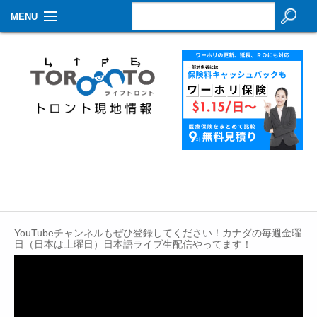
MENU
お知らせ
生活情報
その他
特集
イベントカレンダー
About Us
YouTubeチャンネルもぜひ登録してください！カナダの毎週金曜
Contact
日（日本は土曜日）日本語ライブ生配信やってます！