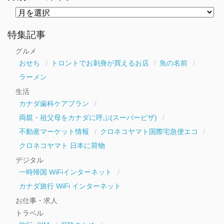
月
別
ア
ー
特集記事
カ
イ
グルメ
ブ
おせち
トロントでお刺身が買えるお店
魚の名前
ラーメン
生活
カナダ歯科ケアプラン
両親・祖父母をカナダに呼ぶ(スーパービザ)
不動産マーケット情報
クロネコヤマト国際宅急便エコ
クロネコヤマト 日本に荷物
デジタル
一時帰国 WiFiインターネット
カナダ旅行 WiFi インターネット
お仕事・求人
トラベル