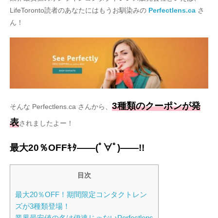
LifeToronto読者のあなたにはもうお馴染みの
Perfectlens.ca
さ
ん！
3種類のクーポンが発
そんな Perfectlens.ca さんから、
表
されましたよー！
最大20％OFFｷﾀ――(ﾟ∀ﾟ)――!!
目次
最大20％OFF！期間限定コンタクトレン
ズが3種類登場！
業界最安値の名は伊達じゃないPerfectlens