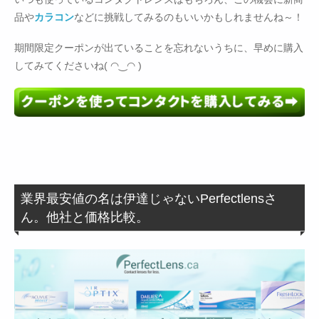
品や
カラコン
などに挑戦してみるのもいいかもしれませんね～！
期間限定クーポンが出ていることを忘れないうちに、早めに購入
してみてくださいね( ◠‿◠ )
業界最安値の名は伊達じゃないPerfectlensさ
ん。他社と価格比較。