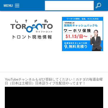
MENU
お知らせ
生活情報
その他
特集
イベントカレンダー
About Us
YouTubeチャンネルもぜひ登録してください！カナダの毎週金曜
Contact
日（日本は土曜日）日本語ライブ生配信やってます！