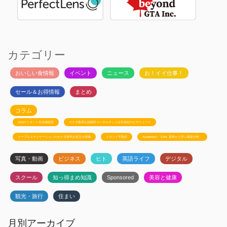
カテゴリー
おいしい食情報
イベント
ニュース
お！イイ仕事！
セール＆お得情報
まとめ
コラム
JSSのトロント生活相談室
カナダ政府公認移民コンサルタント白石有紀のビザニュース
メープルエデュケーションのカナダ留学お役立ち情報
トロント不動産
Ayudanteの「GA4: 基本から学ぶ最新分析」
写真・動画
ビジネス
ヒト
英語ライフ
デジタル
スクール
知っ得まめ知識
Sponsored
美容と健康
観光・旅行
住まい
月別アーカイブ