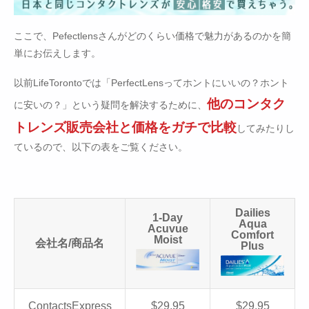
ここで、Pefectlensさんがどのくらい価格で魅力があるのかを簡
単にお伝えします。
以前LifeTorontoでは「PerfectLensってホントにいいの？ホント
他のコンタク
に安いの？」という疑問を解決するために、
トレンズ販売会社と価格をガチで比較
してみたりし
ているので、以下の表をご覧ください。
Dailies
1-Day
Aqua
Acuvue
Comfort
Moist
会社名/商品名
Plus
ContactsExpress
$29.95
$29.95