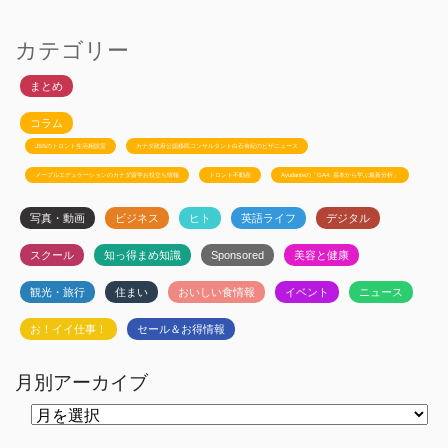
カテゴリー
まとめ
コラム
JSSのトロント生活相談室
カナダ政府公認移民コンサルタント白石有紀のビザニュース
メープルエデュケーションのカナダ留学お役立ち情報
トロント不動産
Ayudanteの「GA4: 基本から学ぶ最新分析」
写真・動画
ビジネス
ヒト
英語ライフ
デジタル
スクール
知っ得まめ知識
Sponsored
美容と健康
観光・旅行
住まい
おいしい食情報
イベント
ニュース
お！イイ仕事！
セール＆お得情報
月別アーカイブ
月
別
ア