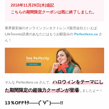
2018年11月29日(木)追記
こちらの期間限定クーポンは既に終了しました。
業界最安値のオンラインコンタクトレンズ販売会社といえば、
LifeToronto読者のあなたにはもうお馴染みの
Perfectlens.ca
さ
ん！
ハロウィンをテーマにし
そんな Perfectlens.ca さんで、
た期間限定の超強力クーポンが登場
しましたよー！
13％OFFｷﾀ――(ﾟ∀ﾟ)――!!