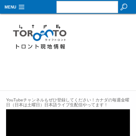
MENU
お知らせ
生活情報
その他
特集
イベントカレンダー
About Us
YouTubeチャンネルもぜひ登録してください！カナダの毎週金曜
Contact
日（日本は土曜日）日本語ライブ生配信やってます！