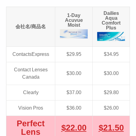
Dailies
1-Day
Aqua
Acuvue
Comfort
Moist
会社名/商品名
Plus
ContactsExpress
$29.95
$34.95
Contact Lenses
$30.00
$30.00
Canada
Clearly
$37.00
$29.80
Vision Pros
$36.00
$26.00
Perfect
$22.00
$21.50
Lens