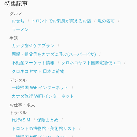
ー
特集記事
カ
イ
グルメ
ブ
おせち
トロントでお刺身が買えるお店
魚の名前
ラーメン
生活
カナダ歯科ケアプラン
両親・祖父母をカナダに呼ぶ(スーパービザ)
不動産マーケット情報
クロネコヤマト国際宅急便エコ
クロネコヤマト 日本に荷物
デジタル
一時帰国 WiFiインターネット
カナダ旅行 WiFi インターネット
お仕事・求人
トラベル
旅行eSIM
保険まとめ
トロントの博物館・美術館リスト