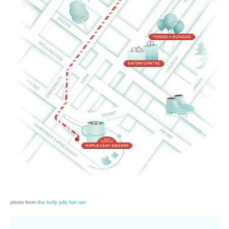
photo from
the holly jolly fun run