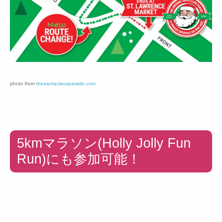
photo from
thesantaclausparade.com
5kmマラソン(Holly Jolly Fun
Run)にも参加可能！