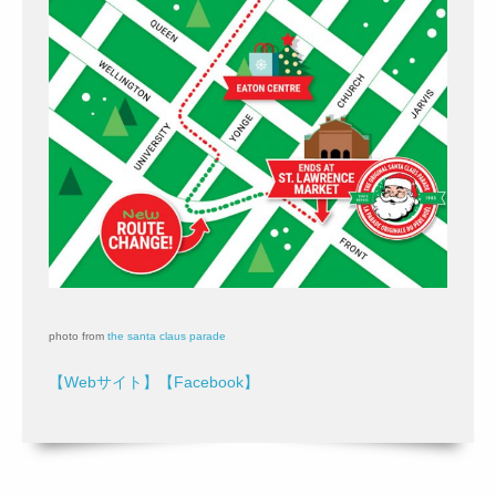
photo from
the santa claus parade
【Webサイト】
【Facebook】