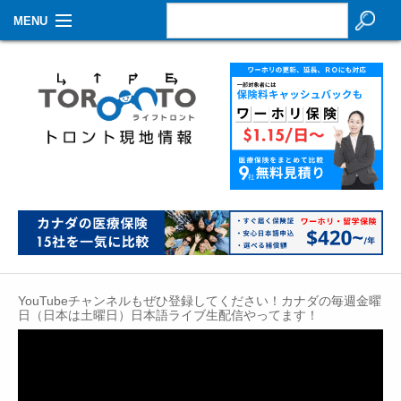
MENU
お知らせ
生活情報
その他
特集
イベントカレンダー
About Us
YouTubeチャンネルもぜひ登録してください！カナダの毎週金曜
Contact
日（日本は土曜日）日本語ライブ生配信やってます！