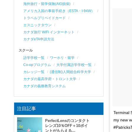
海外旅行・留学保険(AIG損保)
アメリカ入国の事前手続き（ESTA・I-94W）
トラベルプリペイドカード
エスニックタウン
カナダ旅行 WiFi インターネット
カナダeTA申請方法
スクール
語学学校一覧
ワーホリ・留学
Co-opプログラム
大学付属語学学校一覧
カレッジ一覧
(通信制)人間総合科学大学
カナダの最高学府・トロント大学
カナダの義務教育システム
注目記事
Terminal 
my new we
PerfectLensのコンタクト
レンズ10％OFF＋10ポイ
#Patricks
ントがもらえる...