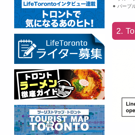
⚫︎ パープ
2. T