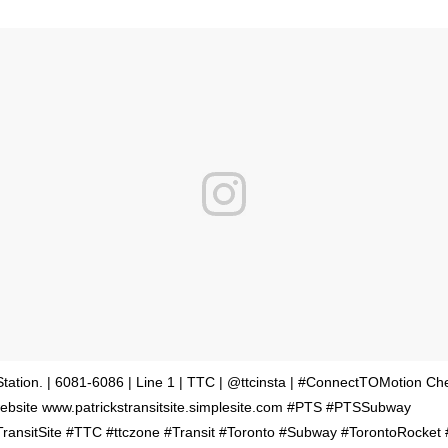
Station. | 6081-6086 | Line 1 | TTC | @ttcinsta | #ConnectTOMotion Ch
bsite www.patrickstransitsite.simplesite.com #PTS #PTSSubway
TransitSite #TTC #ttczone #Transit #Toronto #Subway #TorontoRocket 