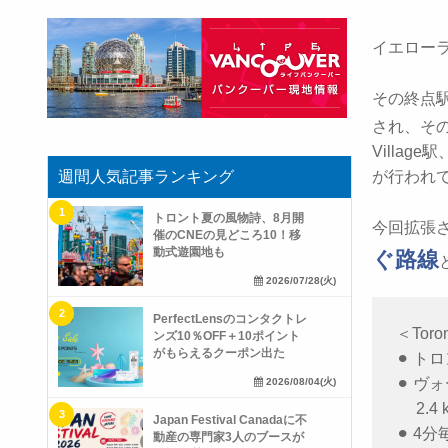
イエローラ
その終点駅
され、その先に
Village
週間人気記事ランキング
が行われ
トロント夏の風物詩、8月開
今回拡張
催のCNEの見どころ10！移
動式遊園地も
ぐ路線
2026/07/28(火)
PerfectLensのコンタクトレ
＜Toro
ンズ10％OFF＋10ポイント
がもらえるクーポン出た
⚫︎ トロ
⚫︎ 
2026/08/04(火)
2.4 k
Japan Festival Canadaに不
⚫︎ 4
動産の専門家3人のブースが