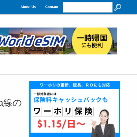
About Us
Contact
na線の