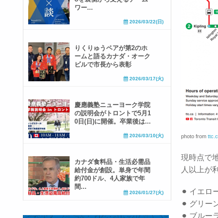
ワー...
2026/03/22(日)
りくりゅうペアが第2のホ
ームと語るカナダ・オーク
ビルで市長から表彰
2026/03/17(火)
慶應義塾ニューヨーク学院
の説明会がトロントで5月1
0日(日)に開催。卒業後は...
2026/03/10(火)
photo from
ttc.
現時点で
カナダ食料品・生活必需品
人以上が
給付金が創設。単身で年間
約700ドル、4人家族で年
間...
⚫︎ イエロ
2026/01/27(火)
⚫︎ グリー
⚫︎ ブルー