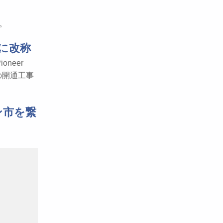
線。
t駅に改称
oneer
の駅の開通工事
ン市を繋