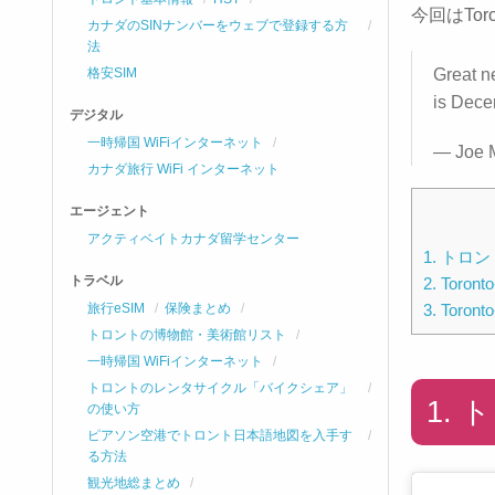
今回はTor
カナダのSINナンバーをウェブで登録する方
法
格安SIM
Great n
is Dece
デジタル
一時帰国 WiFiインターネット
— Joe 
カナダ旅行 WiFi インターネット
エージェント
アクティベイトカナダ留学センター
1. トロ
トラベル
2. Toron
3. Toro
旅行eSIM
保険まとめ
トロントの博物館・美術館リスト
一時帰国 WiFiインターネット
トロントのレンタサイクル「バイクシェア」
1.
の使い方
ピアソン空港でトロント日本語地図を入手す
る方法
観光地総まとめ