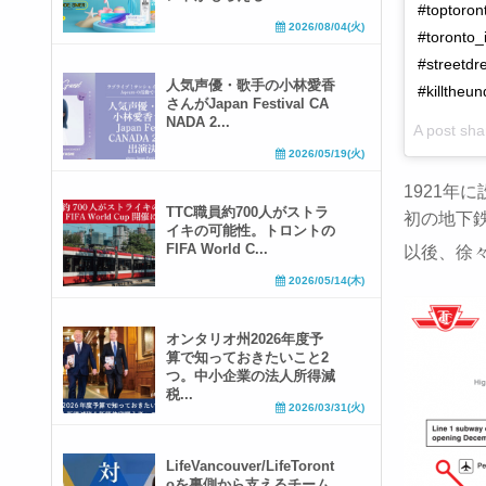
#toptoron
2026/08/04(火)
#toronto_
#streetdr
人気声優・歌手の小林愛香
#killtheu
さんがJapan Festival CA
NADA 2...
A post sha
2026/05/19(火)
1921年
TTC職員約700人がストラ
初の地下鉄線
イキの可能性。トロントの
FIFA World C...
以後、徐
2026/05/14(木)
オンタリオ州2026年度予
算で知っておきたいこと2
つ。中小企業の法人所得減
税...
2026/03/31(火)
LifeVancouver/LifeToront
oを裏側から支えるチーム