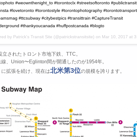
tophoto #weownthenight_to #torontoclx #streetsoftoronto #publictransit
insta #lovetoronto #torontostyle #torontophotography #torontotransport
eamsmag #ttcsubway #citybestpics #transittrain #CaptureTransit
nderground #thankyoucanada #huffpostcanada #blogto
red by Patrick's Transit Site (@patrickstransitsite) on
Mar 10, 2017 at 3:
に設立されたトロント市地下鉄、TTC。
、Union〜Eglinton間が開通したのが1954年。
北米第3位
々に拡張を続け、現在は
の規模を誇ります。