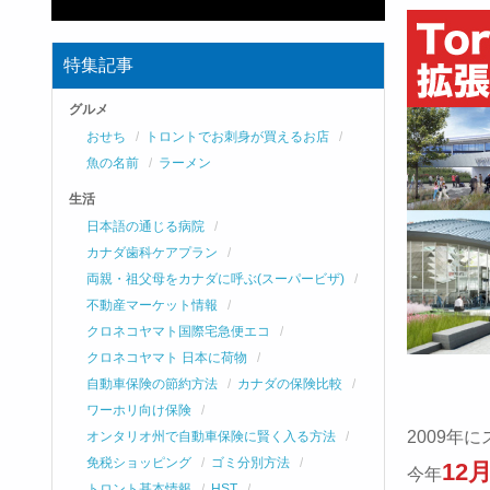
特集記事
グルメ
おせち
トロントでお刺身が買えるお店
魚の名前
ラーメン
生活
日本語の通じる病院
カナダ歯科ケアプラン
両親・祖父母をカナダに呼ぶ(スーパービザ)
不動産マーケット情報
クロネコヤマト国際宅急便エコ
クロネコヤマト 日本に荷物
自動車保険の節約方法
カナダの保険比較
ワーホリ向け保険
2009年
オンタリオ州で自動車保険に賢く入る方法
免税ショッピング
ゴミ分別方法
12
今年
トロント基本情報
HST