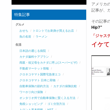
アメリカ
記事が、
特集記事
その記事
グルメ
Hip?”
おせち
トロントでお刺身が買えるお店
「ジャス
魚の名前
ラーメン
イケて
生活
日本語の通じる病院
カナダ歯科ケアプラン
両親・祖父母をカナダに呼ぶ(スーパービザ)
不動産マーケット情報
クロネコヤマト国際宅急便エコ
クロネコヤマト 日本に荷物
自動車保険の節約方法
カナダの保険比較
ワーホリ向け保険
オンタリオ州で自動車保険に賢く入る方法
免税ショッピング
ゴミ分別方法
トロント基本情報
HST