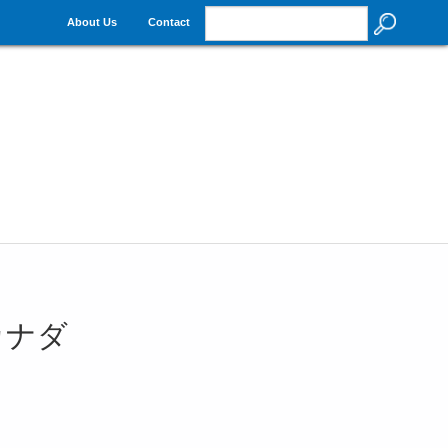
About Us
Contact
カナダ