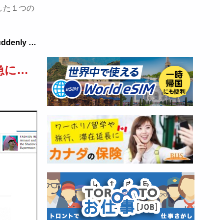
した１つの
Suddenly …
急に…