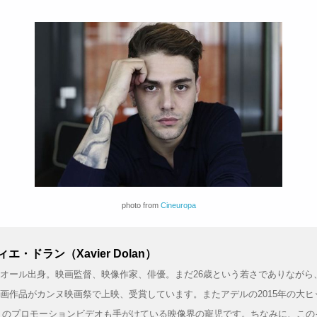
photo from
Cineuropa
エ・ドラン（Xavier Dolan）
オール出身。映画監督、映像作家、俳優。まだ26歳という若さでありながら
画作品がカンヌ映画祭で上映、受賞しています。またアデルの2015年の大ヒ
lo」のプロモーションビデオも手がけている映像界の寵児です。ちなみに、こ