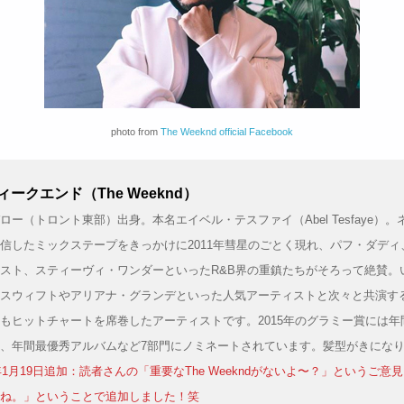
photo from
The Weeknd official Facebook
ークエンド（The Weeknd）
ロー（トロント東部）出身。本名エイベル・テスファイ（Abel Tesfaye）。
信したミックステープをきっかけに2011年彗星のごとく現れ、パフ・ダディ
スト、スティーヴィ・ワンダーといったR&B界の重鎮たちがそろって絶賛。
スウィフトやアリアナ・グランデといった人気アーティストと次々と共演する、
もヒットチャートを席巻したアーティストです。2015年のグラミー賞には年
、年間最優秀アルバムなど7部門にノミネートされています。髪型がきにな
5年1月19日追加：読者さんの「重要なThe Weekndがないよ〜？」というご意
ね。」ということで追加しました！笑