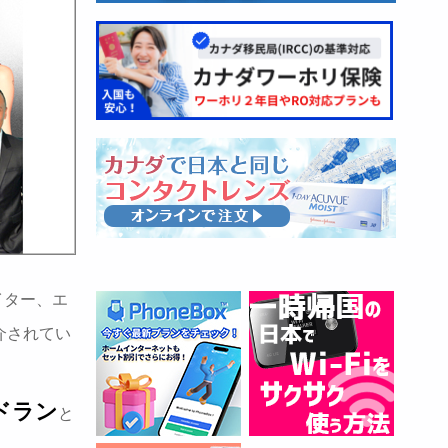
イター、エ
介されてい
ドラン
と