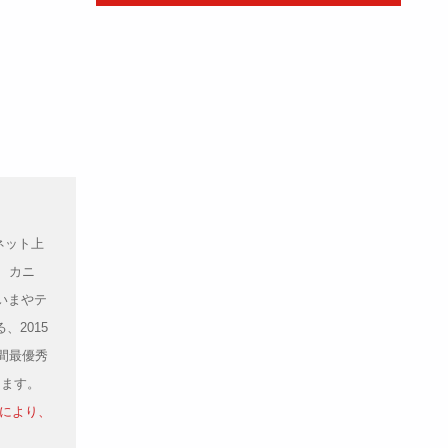
ネット上
、カニ
いまやテ
2015
間最優秀
ります。
見により、