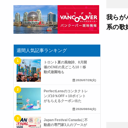
我らが
系の歌
週間人気記事ランキング
トロント夏の風物詩、8月開
催のCNEの見どころ10！移
動式遊園地も
2026/07/28(火)
PerfectLensのコンタクトレ
ンズ10％OFF＋10ポイント
がもらえるクーポン出た
2026/08/04(火)
Japan Festival Canadaに不
動産の専門家3人のブースが