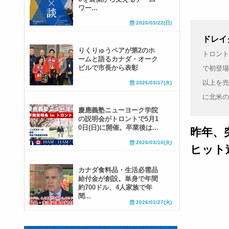
ワー...
2026/03/22(日)
ドレイク
りくりゅうペアが第2のホ
トロント
ームと語るカナダ・オーク
ビルで市長から表彰
で初登場
以上を売
2026/03/17(火)
に北米の
慶應義塾ニューヨーク学院
の説明会がトロントで5月1
0日(日)に開催。卒業後は...
昨年、
2026/03/10(火)
ヒット
カナダ食料品・生活必需品
給付金が創設。単身で年間
約700ドル、4人家族で年
間...
2026/01/27(火)