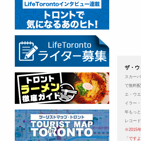
ザ・ウィ
スカーバ
で無料配
エ・ウエ
イラー・
年もっと
レコード
※201
「ですよ