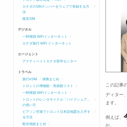
カナダのSINナンバーをウェブで登録する方
法
格安SIM
デジタル
一時帰国 WiFiインターネット
カナダ旅行 WiFi インターネット
エージェント
アクティベイトカナダ留学センター
トラベル
旅行eSIM
保険まとめ
この記事
トロントの博物館・美術館リスト
一時帰国 WiFiインターネット
ディター
トロントのレンタサイクル「バイクシェア」
ます。
の使い方
ピアソン空港でトロント日本語地図を入手す
例えば、
る方法
観光地総まとめ
か、