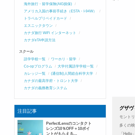
海外旅行・留学保険(AIG損保)
アメリカ入国の事前手続き（ESTA・I-94W）
トラベルプリペイドカード
エスニックタウン
カナダ旅行 WiFi インターネット
カナダeTA申請方法
スクール
語学学校一覧
ワーホリ・留学
Co-opプログラム
大学付属語学学校一覧
カレッジ一覧
(通信制)人間総合科学大学
カナダの最高学府・トロント大学
カナダの義務教育システム
グザヴィ
注目記事
モントリ
PerfectLensのコンタクト
多くの映
レンズ10％OFF＋10ポイ
ントがもらえる...
「Hel