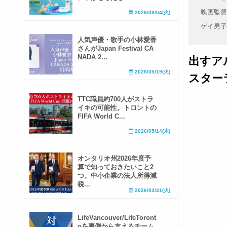
映画監督
2026/08/04(火)
ゲイ男子
人気声優・歌手の小林愛香
さんがJapan Festival CA
NADA 2...
出すア
2026/05/19(火)
スター
TTC職員約700人がストラ
イキの可能性。トロントの
FIFA World C...
2026/05/14(木)
オンタリオ州2026年度予
算で知っておきたいこと2
つ。中小企業の法人所得減
税...
2026/03/31(火)
LifeVancouver/LifeToront
oを裏側から支えるチーム