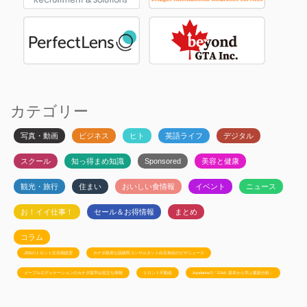
カテゴリー
写真・動画
ビジネス
ヒト
英語ライフ
デジタル
スクール
知っ得まめ知識
Sponsored
美容と健康
観光・旅行
住まい
おいしい食情報
イベント
ニュース
お！イイ仕事！
セール＆お得情報
まとめ
コラム
JSSのトロント生活相談室
カナダ政府公認移民コンサルタント白石有紀のビザニュース
メープルエデュケーションのカナダ留学お役立ち情報
トロント不動産
Ayudanteの「GA4: 基本から学ぶ最新分析」