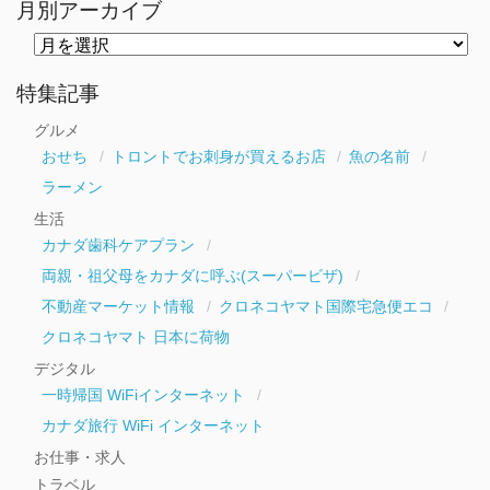
月別アーカイブ
月
別
ア
ー
特集記事
カ
イ
グルメ
ブ
おせち
トロントでお刺身が買えるお店
魚の名前
ラーメン
生活
カナダ歯科ケアプラン
両親・祖父母をカナダに呼ぶ(スーパービザ)
不動産マーケット情報
クロネコヤマト国際宅急便エコ
クロネコヤマト 日本に荷物
デジタル
一時帰国 WiFiインターネット
カナダ旅行 WiFi インターネット
お仕事・求人
トラベル