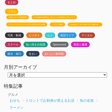
まとめ
コラム
JSSのトロント生活相談室
カナダ政府公認移民コンサルタント白石有紀のビザニュース
メープルエデュケーションのカナダ留学お役立ち情報
トロント不動産
Ayudanteの「GA4: 基本から学ぶ最新分析」
写真・動画
ビジネス
ヒト
英語ライフ
デジタル
スクール
知っ得まめ知識
Sponsored
美容と健康
観光・旅行
住まい
おいしい食情報
月別アーカイブ
月
別
ア
ー
特集記事
カ
イ
グルメ
ブ
おせち
トロントでお刺身が買えるお店
魚の名前
ラーメン