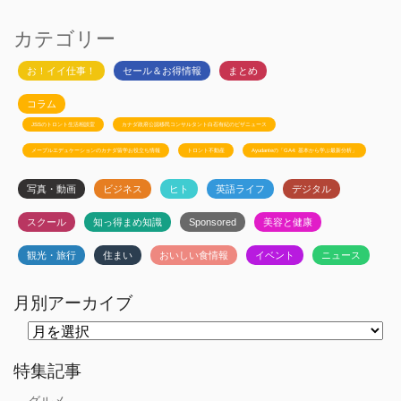
カテゴリー
お！イイ仕事！
セール＆お得情報
まとめ
コラム
JSSのトロント生活相談室
カナダ政府公認移民コンサルタント白石有紀のビザニュース
メープルエデュケーションのカナダ留学お役立ち情報
トロント不動産
Ayudanteの「GA4: 基本から学ぶ最新分析」
写真・動画
ビジネス
ヒト
英語ライフ
デジタル
スクール
知っ得まめ知識
Sponsored
美容と健康
観光・旅行
住まい
おいしい食情報
イベント
ニュース
月別アーカイブ
月
別
ア
ー
特集記事
カ
イ
グルメ