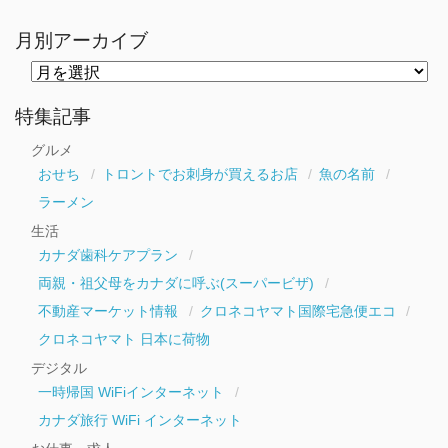
月別アーカイブ
月
別
ア
ー
特集記事
カ
イ
グルメ
ブ
おせち
トロントでお刺身が買えるお店
魚の名前
ラーメン
生活
カナダ歯科ケアプラン
両親・祖父母をカナダに呼ぶ(スーパービザ)
不動産マーケット情報
クロネコヤマト国際宅急便エコ
クロネコヤマト 日本に荷物
デジタル
一時帰国 WiFiインターネット
カナダ旅行 WiFi インターネット