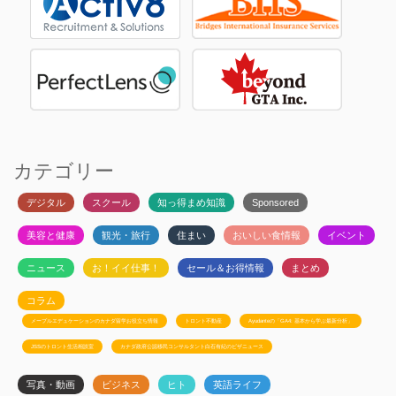
カテゴリー
デジタル
スクール
知っ得まめ知識
Sponsored
美容と健康
観光・旅行
住まい
おいしい食情報
イベント
ニュース
お！イイ仕事！
セール＆お得情報
まとめ
コラム
メープルエデュケーションのカナダ留学お役立ち情報
トロント不動産
Ayudanteの「GA4: 基本から学ぶ最新分析」
JSSのトロント生活相談室
カナダ政府公認移民コンサルタント白石有紀のビザニュース
写真・動画
ビジネス
ヒト
英語ライフ