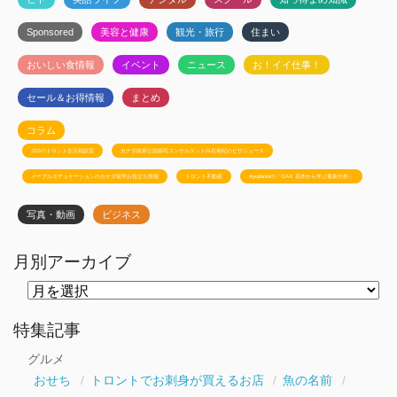
Sponsored
美容と健康
観光・旅行
住まい
おいしい食情報
イベント
ニュース
お！イイ仕事！
セール＆お得情報
まとめ
コラム
JSSのトロント生活相談室
カナダ政府公認移民コンサルタント白石有紀のビザニュース
メープルエデュケーションのカナダ留学お役立ち情報
トロント不動産
Ayudanteの「GA4: 基本から学ぶ最新分析」
写真・動画
ビジネス
月別アーカイブ
月
別
ア
ー
特集記事
カ
イ
グルメ
ブ
おせち
トロントでお刺身が買えるお店
魚の名前