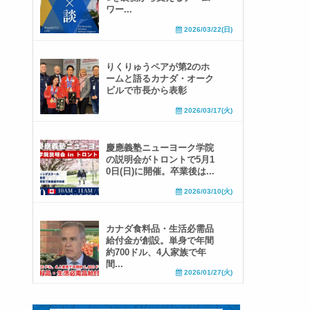
ワー...
2026/03/22(日)
りくりゅうペアが第2のホ
ームと語るカナダ・オーク
ビルで市長から表彰
2026/03/17(火)
慶應義塾ニューヨーク学院
の説明会がトロントで5月1
0日(日)に開催。卒業後は...
2026/03/10(火)
カナダ食料品・生活必需品
給付金が創設。単身で年間
約700ドル、4人家族で年
間...
2026/01/27(火)