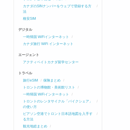
カナダのSINナンバーをウェブで登録する方
法
格安SIM
デジタル
一時帰国 WiFiインターネット
カナダ旅行 WiFi インターネット
エージェント
アクティベイトカナダ留学センター
トラベル
旅行eSIM
保険まとめ
トロントの博物館・美術館リスト
一時帰国 WiFiインターネット
トロントのレンタサイクル「バイクシェア」
の使い方
ピアソン空港でトロント日本語地図を入手す
る方法
観光地総まとめ