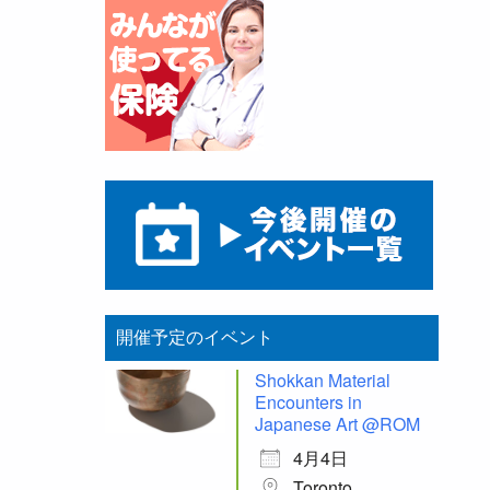
開催予定のイベント
Shokkan Material
Encounters in
Japanese Art @ROM
4月4日
Toronto