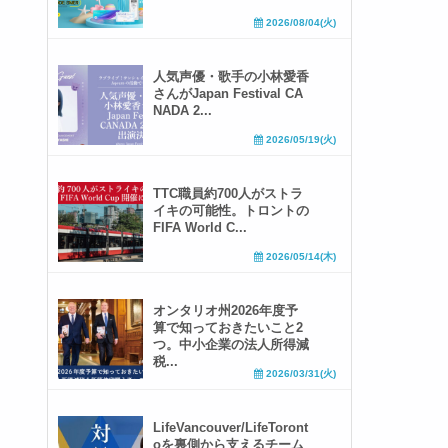
2026/08/04(火)
人気声優・歌手の小林愛香
さんがJapan Festival CA
NADA 2...
2026/05/19(火)
TTC職員約700人がストラ
イキの可能性。トロントの
FIFA World C...
2026/05/14(木)
オンタリオ州2026年度予
算で知っておきたいこと2
つ。中小企業の法人所得減
税...
2026/03/31(火)
LifeVancouver/LifeToront
oを裏側から支えるチーム