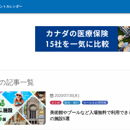
ントカレンダー
O"の記事一覧
2020/07/30(木)
まとめ
観光・旅行
セール＆お得情報
美術館やプールなど入場無料で利用でき
の施設5選