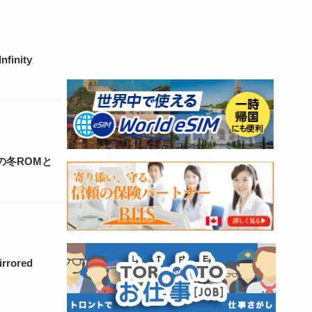
nity
！
の冬ROMと
rored