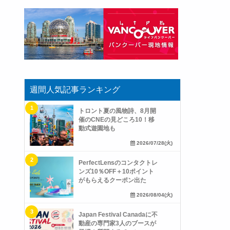
週間人気記事ランキング
トロント夏の風物詩、8月開
催のCNEの見どころ10！移
動式遊園地も
2026/07/28(火)
PerfectLensのコンタクトレ
ンズ10％OFF＋10ポイント
がもらえるクーポン出た
2026/08/04(火)
Japan Festival Canadaに不
動産の専門家3人のブースが