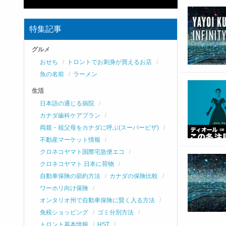
特集記事
グルメ
おせち
トロントでお刺身が買えるお店
魚の名前
ラーメン
生活
日本語の通じる病院
カナダ歯科ケアプラン
両親・祖父母をカナダに呼ぶ(スーパービザ)
不動産マーケット情報
クロネコヤマト国際宅急便エコ
クロネコヤマト 日本に荷物
自動車保険の節約方法
カナダの保険比較
ワーホリ向け保険
オンタリオ州で自動車保険に賢く入る方法
免税ショッピング
ゴミ分別方法
トロント基本情報
HST