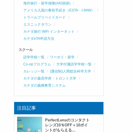
海外旅行・留学保険(AIG損保)
アメリカ入国の事前手続き（ESTA・I-94W）
トラベルプリペイドカード
エスニックタウン
カナダ旅行 WiFi インターネット
カナダeTA申請方法
スクール
語学学校一覧
ワーホリ・留学
Co-opプログラム
大学付属語学学校一覧
カレッジ一覧
(通信制)人間総合科学大学
カナダの最高学府・トロント大学
カナダの義務教育システム
注目記事
PerfectLensのコンタクト
レンズ10％OFF＋10ポイ
ントがもらえる...