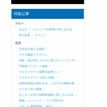
特集記事
グルメ
おせち
トロントでお刺身が買えるお店
魚の名前
ラーメン
生活
日本語の通じる病院
カナダ歯科ケアプラン
両親・祖父母をカナダに呼ぶ(スーパービザ)
不動産マーケット情報
クロネコヤマト国際宅急便エコ
クロネコヤマト 日本に荷物
自動車保険の節約方法
カナダの保険比較
ワーホリ向け保険
オンタリオ州で自動車保険に賢く入る方法
免税ショッピング
ゴミ分別方法
トロント基本情報
HST