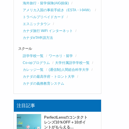
海外旅行・留学保険(AIG損保)
アメリカ入国の事前手続き（ESTA・I-94W）
トラベルプリペイドカード
エスニックタウン
カナダ旅行 WiFi インターネット
カナダeTA申請方法
スクール
語学学校一覧
ワーホリ・留学
Co-opプログラム
大学付属語学学校一覧
カレッジ一覧
(通信制)人間総合科学大学
カナダの最高学府・トロント大学
カナダの義務教育システム
注目記事
PerfectLensのコンタクト
レンズ10％OFF＋10ポイ
ントがもらえる...