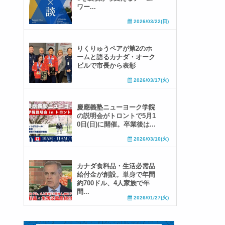
ワー...
2026/03/22(日)
りくりゅうペアが第2のホ
ームと語るカナダ・オーク
ビルで市長から表彰
2026/03/17(火)
慶應義塾ニューヨーク学院
の説明会がトロントで5月1
0日(日)に開催。卒業後は...
2026/03/10(火)
カナダ食料品・生活必需品
給付金が創設。単身で年間
約700ドル、4人家族で年
間...
2026/01/27(火)