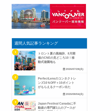
週間人気記事ランキング
トロント夏の風物詩、8月開
催のCNEの見どころ10！移
動式遊園地も
2026/07/28(火)
PerfectLensのコンタクトレ
ンズ10％OFF＋10ポイント
がもらえるクーポン出た
2026/08/04(火)
Japan Festival Canadaに不
動産の専門家3人のブースが