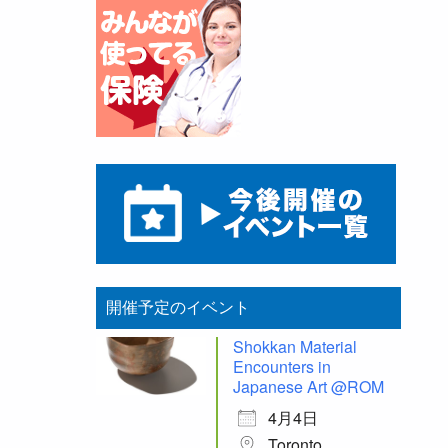
開催予定のイベント
Shokkan Material
Encounters in
Japanese Art @ROM
4月4日
Toronto