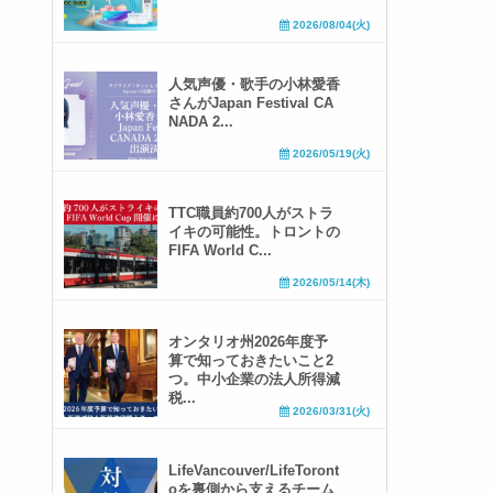
2026/08/04(火)
人気声優・歌手の小林愛香
さんがJapan Festival CA
NADA 2...
2026/05/19(火)
TTC職員約700人がストラ
イキの可能性。トロントの
FIFA World C...
2026/05/14(木)
オンタリオ州2026年度予
算で知っておきたいこと2
つ。中小企業の法人所得減
税...
2026/03/31(火)
LifeVancouver/LifeToront
oを裏側から支えるチーム