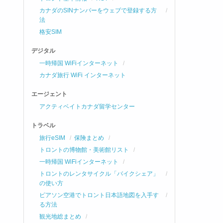
カナダのSINナンバーをウェブで登録する方
法
格安SIM
デジタル
一時帰国 WiFiインターネット
カナダ旅行 WiFi インターネット
エージェント
アクティベイトカナダ留学センター
トラベル
旅行eSIM
保険まとめ
トロントの博物館・美術館リスト
一時帰国 WiFiインターネット
トロントのレンタサイクル「バイクシェア」
の使い方
ピアソン空港でトロント日本語地図を入手す
る方法
観光地総まとめ