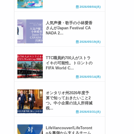
2026/08/04(火)
人気声優・歌手の小林愛香
さんがJapan Festival CA
NADA 2...
2026/05/19(火)
TTC職員約700人がストラ
イキの可能性。トロントの
FIFA World C...
2026/05/14(木)
オンタリオ州2026年度予
算で知っておきたいこと2
つ。中小企業の法人所得減
税...
2026/03/31(火)
LifeVancouver/LifeToront
oを裏側から支えるチーム