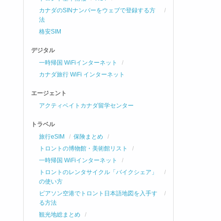
カナダのSINナンバーをウェブで登録する方
法
格安SIM
デジタル
一時帰国 WiFiインターネット
カナダ旅行 WiFi インターネット
エージェント
アクティベイトカナダ留学センター
トラベル
旅行eSIM
保険まとめ
トロントの博物館・美術館リスト
一時帰国 WiFiインターネット
トロントのレンタサイクル「バイクシェア」
の使い方
ピアソン空港でトロント日本語地図を入手す
る方法
観光地総まとめ