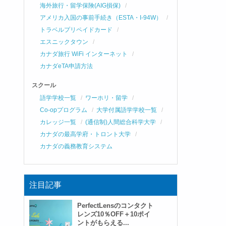
海外旅行・留学保険(AIG損保)
アメリカ入国の事前手続き（ESTA・I-94W）
トラベルプリペイドカード
エスニックタウン
カナダ旅行 WiFi インターネット
カナダeTA申請方法
スクール
語学学校一覧
ワーホリ・留学
Co-opプログラム
大学付属語学学校一覧
カレッジ一覧
(通信制)人間総合科学大学
カナダの最高学府・トロント大学
カナダの義務教育システム
注目記事
PerfectLensのコンタクト
レンズ10％OFF＋10ポイ
ントがもらえる...