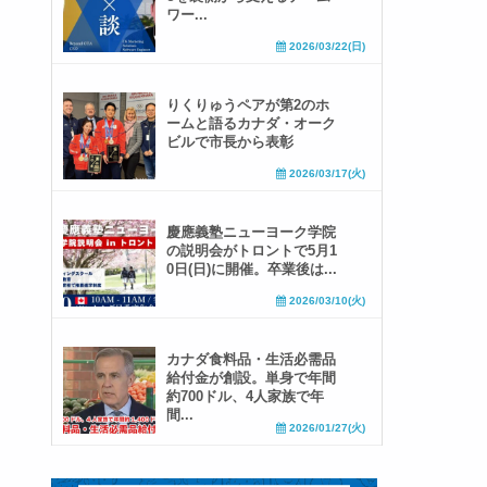
ワー...
2026/03/22(日)
りくりゅうペアが第2のホ
ームと語るカナダ・オーク
ビルで市長から表彰
2026/03/17(火)
慶應義塾ニューヨーク学院
の説明会がトロントで5月1
0日(日)に開催。卒業後は...
2026/03/10(火)
カナダ食料品・生活必需品
給付金が創設。単身で年間
約700ドル、4人家族で年
間...
2026/01/27(火)