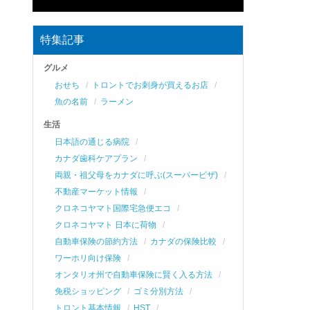
特集記事
グルメ
おせち
トロントでお刺身が買えるお店
魚の名前
ラーメン
生活
日本語の通じる病院
カナダ歯科ケアプラン
両親・祖父母をカナダに呼ぶ(スーパービザ)
不動産マーケット情報
クロネコヤマト国際宅急便エコ
クロネコヤマト 日本に荷物
自動車保険の節約方法
カナダの保険比較
ワーホリ向け保険
オンタリオ州で自動車保険に賢く入る方法
免税ショッピング
ゴミ分別方法
トロント基本情報
HST