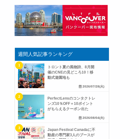
週間人気記事ランキング
トロント夏の風物詩、8月開
催のCNEの見どころ10！移
動式遊園地も
2026/07/28(火)
PerfectLensのコンタクトレ
ンズ10％OFF＋10ポイント
がもらえるクーポン出た
2026/08/04(火)
Japan Festival Canadaに不
動産の専門家3人のブースが