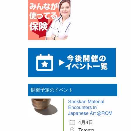
開催予定のイベント
Shokkan Material
Encounters in
Japanese Art @ROM
4月4日
Toronto