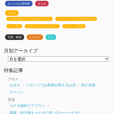
セール＆お得情報
まとめ
コラム
カナダ政府公認移民コンサルタント白石有紀のビザニュース
メープルエデュケーションのカナダ留学お役立ち情報
トロント不動産
Ayudanteの「GA4: 基本から学ぶ最新分析」
JSSのトロント生活相談室
写真・動画
ビジネス
ヒト
月別アーカイブ
月
別
ア
ー
特集記事
カ
イ
グルメ
ブ
おせち
トロントでお刺身が買えるお店
魚の名前
ラーメン
生活
カナダ歯科ケアプラン
両親・祖父母をカナダに呼ぶ(スーパービザ)