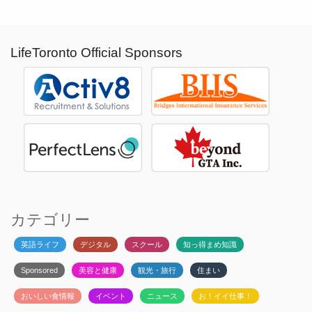
LifeToronto Official Sponsors
カテゴリー
英語ライフ
デジタル
スクール
知っ得まめ知識
Sponsored
美容と健康
観光・旅行
住まい
おいしい食情報
イベント
ニュース
お！イイ仕事！